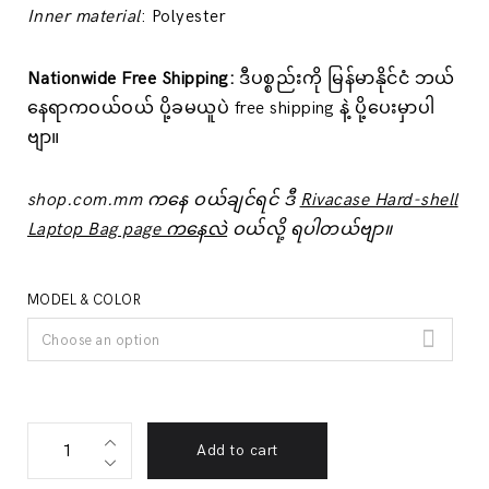
Inner material
: Polyester
Nationwide Free Shipping:
ဒီပစ္စည်းကို မြန်မာနိုင်ငံ ဘယ်
နေရာကဝယ်ဝယ် ပို့ခမယူပဲ free shipping နဲ့ ပို့ပေးမှာပါ
ဗျာ။
shop.com.mm ကနေ ဝယ်ချင်ရင် ဒီ
Rivacase Hard-shell
Laptop Bag page ကနေလဲ
ဝယ်လို့ ရပါတယ်ဗျာ။
MODEL & COLOR
Choose an option
Hard-
Add to cart
Shell