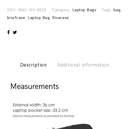
Laptop
Bag
SKU:
MAC-RV-8823
Category:
Laptop Bags
Tags:
bag
,
-
briefcase
,
Laptop Bag
,
Rivacase
Rivacase
quantity
Description
Additional information
Measurements