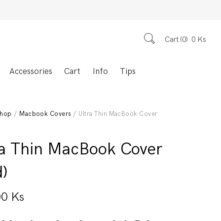
Cart
0
0
Ks
Accessories
Cart
Info
Tips
hop
/
Macbook Covers
/ Ultra Thin MacBook Cover
ra Thin MacBook Cover
d)
00
Ks