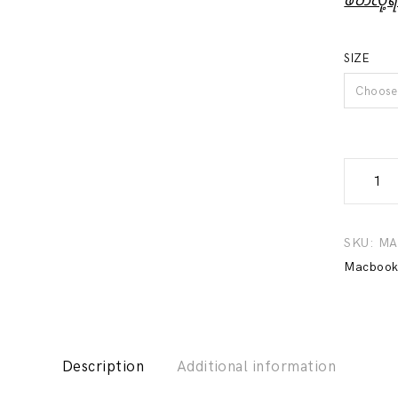
ဖတ်လို့
SIZE
Choose 
Ultra
Thin
MacBoo
Cover
SKU:
MA
(Red)
Macboo
quantity
Description
Additional information