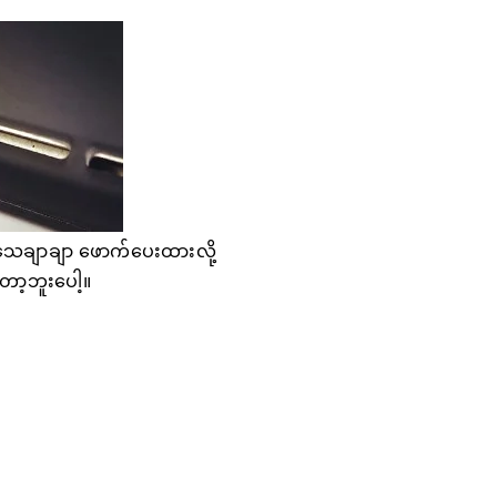
ေချာချာ ဖောက်ပေးထားလို့
ော့ဘူးပေါ့။