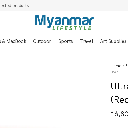
lected products.
p & MacBook
Outdoor
Sports
Travel
Art Supplies
Home
/
S
(Red)
Ult
(Re
16,8