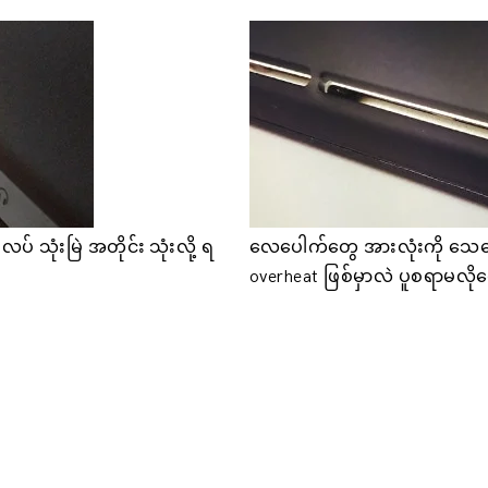
 သုံးမြဲ အတိုင်း သုံးလို့ ရ
လေပေါက်တွေ အားလုံးကို သေသ
overheat ဖြစ်မှာလဲ ပူစရာမလိုတ