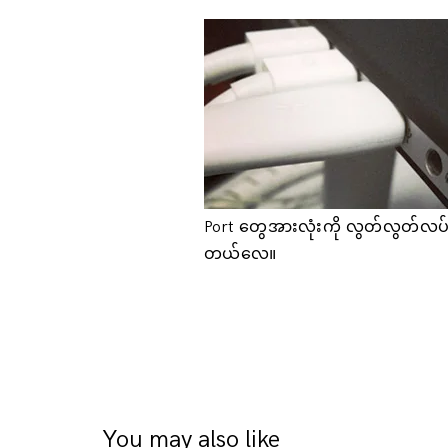
Port တွေအားလုံးကို လွတ်လွတ်လပ်လပ်
တယ်လေ။
You may also like