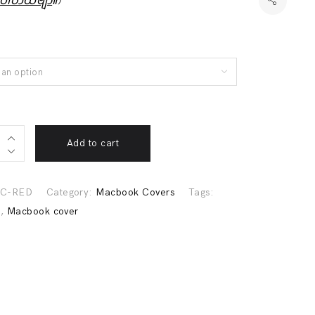
ရပါတယ်ဗျာ
။)
an option
Add to cart
k
C-RED
Category:
Macbook Covers
Tags:
k
,
Macbook cover