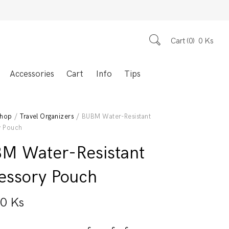
Cart
0
0
Ks
Accessories
Cart
Info
Tips
hop
/
Travel Organizers
/ BUBM Water-Resistant
y Pouch
M Water-Resistant
essory Pouch
00
Ks