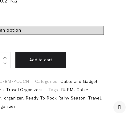
 0.21KG
Add to cart
t
ry
C-BM-POUCH
Categories:
Cable and Gadget
rs
,
Travel Organizers
Tags:
BUBM
,
Cable
r
,
organizer
,
Ready To Rock Rainy Season
,
Travel
,
rganizer