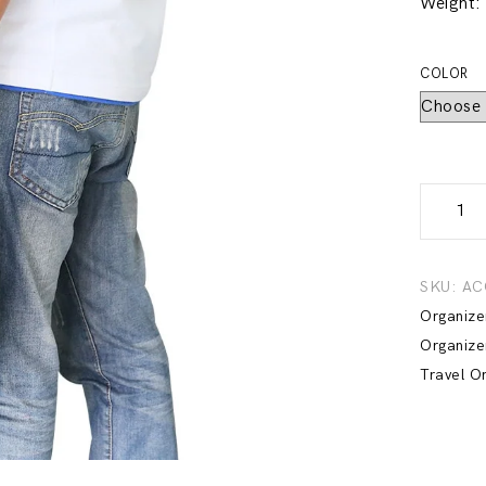
Weight:
COLOR
BUBM
Water-
Resistan
Accesso
SKU:
AC
Pouch
Organize
quantity
Organize
Travel O