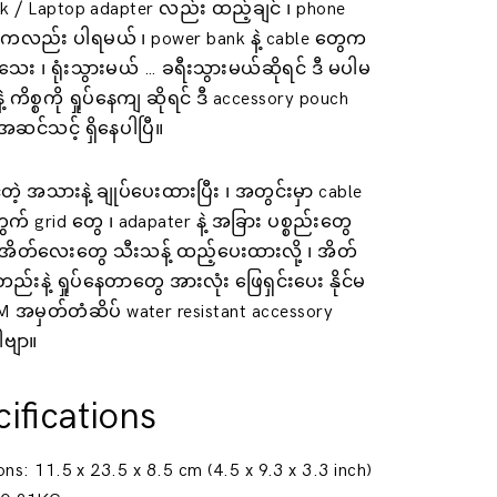
 / Laptop adapter လည်း ထည့်ချင် ၊ phone
 ကလည်း ပါရမယ် ၊ power bank နဲ့ cable တွေက
သေး ၊ ရုံးသွားမယ် … ခရီးသွားမယ်ဆိုရင် ဒီ မပါမ
ဲ့ ကိစ္စကို ရှုပ်နေကျ ဆိုရင် ဒီ accessory pouch
င်သင့် ရှိနေပါပြီ။
ဲ့ အသားနဲ့ ချုပ်ပေးထားပြီး ၊ အတွင်းမှာ cable
် grid တွေ ၊ adapater နဲ့ အခြား ပစ္စည်းတွေ
ိတ်လေးတွေ သီးသန့် ထည့်ပေးထားလို့ ၊ အိတ်
ည်းနဲ့ ရှုပ်နေတာတွေ အားလုံး ဖြေရှင်းပေး နိုင်မ
M အမှတ်တံဆိပ် water resistant accessory
ါဗျာ။
ifications
ns: 11.5 x 23.5 x 8.5 cm (4.5 x 9.3 x 3.3 inch)