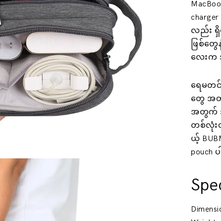
MacBook
charger
လည်း ရှိ
ဖြစ်တွေန
လေးက အဆ
ရေမတင်တ
တွေ အတွက
အတွက် အ
တစ်လုံးတ
ယ့် BUB
pouch ပ
Spec
Dimensio