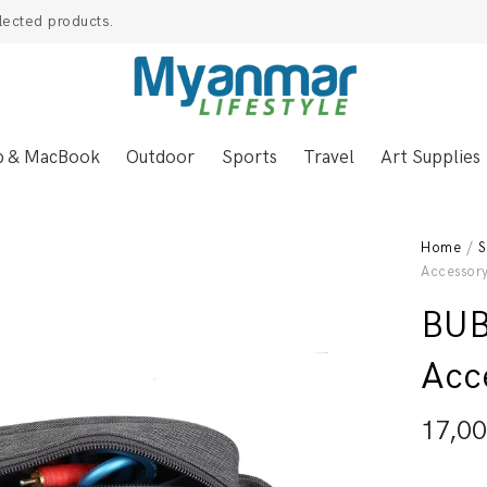
lected products.
p & MacBook
Outdoor
Sports
Travel
Art Supplies
Home
/
S
Accessor
BUB
Acc
17,0