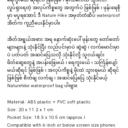
ရေကူးမယ် ဆိုရင်ပဲ ဖြစ်ဖြစ် ၊ မိုးထဲလေထဲ သွားလာ
လှုပ်ရှားရတဲ့ အလုပ်ကိစ္စတွေ အတွက်ပဲ ဖြစ်ဖြစ် ၊ ဖုန်းရေစို
မှာ မပူရအောင် ဒီ Nature Hike အမှတ်တံဆိပ် waterproof
အိတ်က ကူညီပေးနိုင်မှာပါ။
အိတ်အရွယ်အစား အရ နောက်ဆုံးပေါ် ဖုန်းတွေ တော်တော်
များများနဲ့ သုံးနိုင်ပြီး လည်ပင်းမှာပဲ ဆွဲဆွဲ ၊ လက်မောင်းမှာ
ပဲ ပတ်ပတ် အဆင်ပြေသလို သုံးနိုင်လို့ သူငယ်ချင်း
မိတ်ဆွေတွေနဲ့ အပန်းဖြေမယ် ၊ ရေကူးမယ် ၊ သင်္ကြန်ပျော်
မယ်ဆိုရင် ဖြစ်ဖြစ် ၊ အလုပ်ကိစ္စနဲ့ မိုးထဲ သွားရမယ် ဆိုရင်
ဖြစ်ဖြစ် စိတ်ချ လက်ချ ၊ အဆင်ပြေပြေ သုံးနိုင်မယ့်
Naturehike waterproof bag ပါဗျာ။
Material: ABS plastic + PVC soft plastic
Size: 20 x 11.2 x 1 cm
Pocket Size: 18.5 x 10.5 cm (approx.)
Compatible with 6-inch or below screen size phones