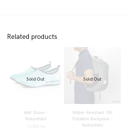
out of 5
Related products
Sold Out
Sold Out
Wet Shoes –
Water-Resistant 18L
Naturehike
Foldable Backpack –
Naturehike
13,000
Ks