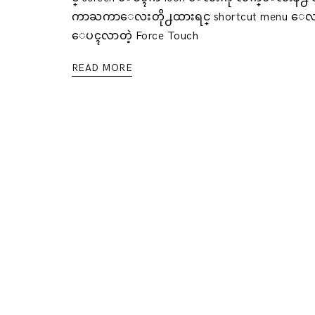
ကာႀကာေလးတို႕ထားရင္ shortcut menu ေ
ေပၚလာတဲ့ Force Touch
READ MORE