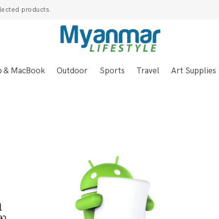
lected products.
p & MacBook
Outdoor
Sports
Travel
Art Supplies
္
ရ
 ႀ