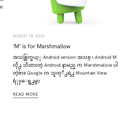
လး
AUGUST 18, 2015
‘M’ is for Marshmallow
အသစ္ထြက္မယ့္ Android version အသစ္ ၊ Android M
လို႕ သိထားတဲ့ Android နာမည္ က Marshmallow ပါ
တဲ့ဗ်ာ။ Google က သူတုိ႕ရဲ႕ Mountain View
ရံုုးေရွ႕မွာ
READ MORE