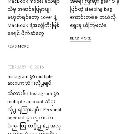
MacBook model သေချာ
အရေးကြီးဆုံး gear ၁ ခု
သိမှ အဆင်ပြေမှာဗျ။
ဖြစ်တဲ့ sleeping bag
မဟုတ်ရင်တော့ cover နဲ့
ကောင်းတစ်ခု ဘယ်လို
MacBook နဲ့အလွဲကြီးဖြစ်
ရွေးချယ်ကြမလဲ။
နေရင် ပိုက်ဆံတွေ
READ MORE
READ MORE
FEBRUARY 10, 2016
Instagram မွာ multiple
account သံုးလို႕ရျပီ
သိလားဗ် ၊ Instagram မွာ
multiple account သံုး
လို႕ ရသြားျပီ။ Personal
account မွာ လွတပတ
ပံုေတြ တင္ဖို႕ နဲ႕ အလု