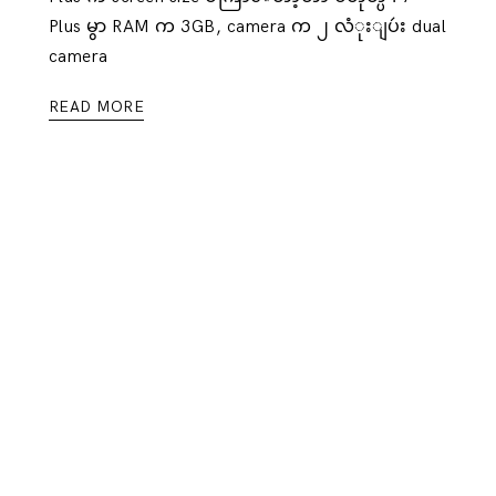
l
Plus မွာ RAM က 3GB, camera က ၂ လံုးျပဴး dual
camera
READ MORE