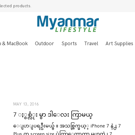
lected products.
p & MacBook
Outdoor
Sports
Travel
Art Supplies
MAY 13, 2016
7 ႏွစ္လံုး မွာ ဒါေလး ကြာမယ္
7
ေျပာျပရဦးမယ္ဗ် ။ အသစ္ထြက္မယ့္ iPhone 7 နဲ႕ 7
Plus က screen size ပဲကြာေတာ့တာ မဟုတ္ပဲ ၊ 7