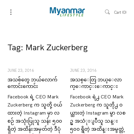
Cart
0
Tag:
Mark Zuckerberg
JUNE 23, 2016
JUNE 23, 2016
အသစ်တွေ ဘယ်လောက်
အသစ္ေတြ ဘယ္ေလာ
ကောင်းကောင်း
က္ေကာင္းေကာင္း
Facebook ရဲ့ CEO Mark
Facebook ရဲ႕ CEO Mark
Zuckerberg က သူတို့ ဝယ်
Zuckerberg က သူတို႕ ဝ
ထားတဲ့ Instagram မှာ လ
ယ္ထားတဲ့ Instagram မွာ လစ
စဉ် အသုံးပြုသူ သန်း ၅၀၀
ဥ္ အသံုးျပဳသူ သန္း
ရှိတဲ့ အထိန်းအမှတ်တဲ့ ဒီပုံ
၅၀၀ ရွိတဲ့ အထိန္းအမွတ္တဲ့