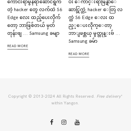
ကောင်းရာမွန်ရာဆောင်ရွက်
ပီး ေကာင္းရာမြန္ရာေ
တဲ့ hacker တွေ လက်ထဲ S6
ဆာင္ရြက္တဲ့ hacker ေတြ လ
Edge လေး ထည့်ပေးလိုက်
က္ထဲ S6 Edge ေလး ထ
တော့ ဘာဖြစ်တယ် မှတ်
ည့္ေပးလိုက္ေတာ့
တုန်းဗျ ... Samsung ခမျာ
ဘာျဖစ္တယ္ မွတ္တုန္းဗ် ...
Samsung ခမ်ာ
READ MORE
READ MORE
Copyright © 2013-2024 All Rights Reserved.
Free delivery
*
within Yangon.