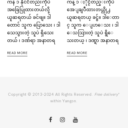
ကန် ၁ နိုင်ငံတည်းကိုပဲ
ကန္ ၁ ႏိုင္ငံတည္းကိုပဲ
အခြေပြုထားတယ်လို့
အေျချပဳထားတယ္လို႕
ယူဆရတယ် ခင်ဗျ။ ဒါ
ယူဆရတယ္ ခင္ဗ်။ ဒါေတာ
တောင် သူက ပြောသေး ၊ ဒါ
င္ သူက ေျပာေသး ၊ ဒါ
သေသွားတဲ့ သူပဲ ရှိသေး
ေသသြားတဲ့ သူပဲ ရွိေ
တယ် ၊ ဒဏ်ရာ အနာတရ
သးတယ္ ၊ ဒဏ္ရာ အနာတရ
READ MORE
READ MORE
Copyright © 2013-2024 All Rights Reserved.
Free delivery
*
within Yangon.