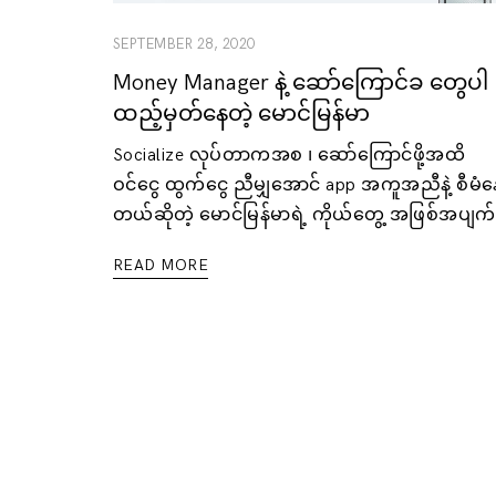
SEPTEMBER 28, 2020
Money Manager နဲ့ ဆော်ကြောင်ခ တွေပါ
ထည့်မှတ်နေတဲ့ မောင်မြန်မာ
Socialize လုပ်တာကအစ ၊ ဆော်ကြောင်ဖို့အထိ
ဝင်ငွေ ထွက်ငွေ ညီမျှအောင် app အကူအညီနဲ့ စီမံန
တယ်ဆိုတဲ့ မောင်မြန်မာရဲ့ ကိုယ်တွေ့ အဖြစ်အပျက်
READ MORE