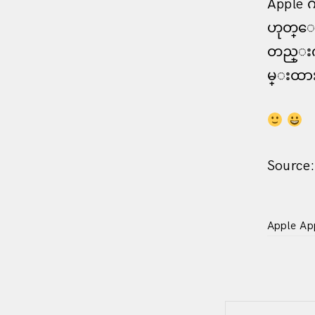
Apple က
ဟုတ္ေသ
တည္းက
မ္းထားဥ
Source:
Apple
Ap