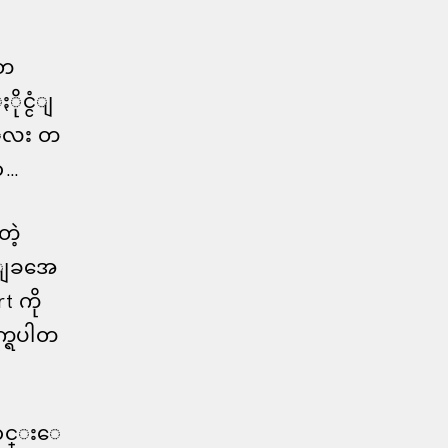
 တ
ုင္ငံျ
r ေလး တ
ွာ…
ဲ့
အေျခအေ
t ကို
္ရပါတ
ေမာင္းေ