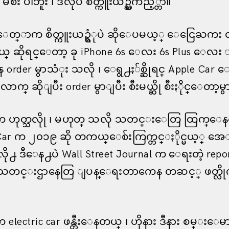
ီး ပါဘူး ၊ ဒီလိုပဲ စိတ္ကူးယဥ္ႀကည့္တာ။
ေတ္ာက စိတ္ကူးယဥ္ရံုပဲ ဆိုေပမယ့္ ေငြေႀကး
္တယ္ ဆိုရင္ေတာ့ ခု iPhone 6s ေလး 6s Plus ေလး ႏိ
 order မွာသံုး သလို ၊ ေရွ႕ႏ်စ္ဆိုရင္ Apple Ca
လာက္ ဆိုျပီး order မွာျပီး စီးမယ္ဆို စီးႏိုင္ေတာ့မ
က ဟုတ္သလိုု ၊ မဟုတ္ သလို သတင္းေတြ ထြက္ေနတ
Car က ၂၀၁၉ ဆို တကယ္ေစ်းကြက္တင္ႏိုင္မယ့္ 
 လို႕ ဒီေန႕ပဲ Wall Street Journal က ေရးတဲ့ repor
 သတင္းဌာနေတြ ျပန္ေရးတာကေန တဆင့္ ဖတ္လိုက
က electric car ဖန္တီးေနတယ္ ၊ ဟိုနား ဒီနား စမ္း