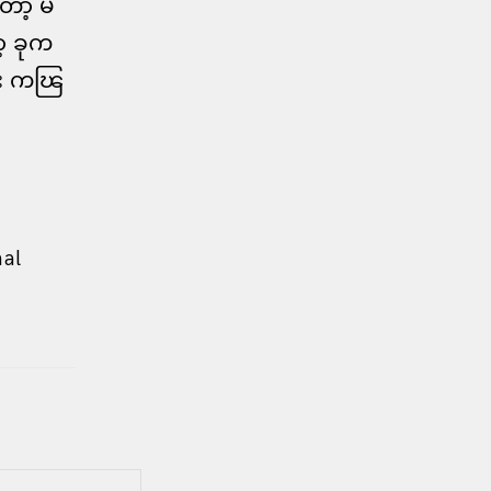
ေတာ့ မ
့ ခုက
း ကၽြ
nal