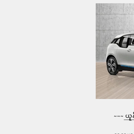
~~~
ယူန