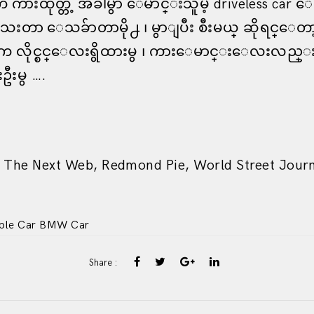
 ကားထုတ္တဲ့ အခါမွာ ေမာင္းသူမဲ့ driveless car 
းတာ ေသခ်ာတာမို႕ ၊ မွာျပီး စီးမယ္ ဆိုရင္ေတာ
 လိုင္စင္ေလးရွိထားမွ ၊ ကားေမာင္းေလးလည္
ီးမွ ….
 The Next Web, Redmond Pie, World Street Jour
ple Car
BMW
Car
Share :