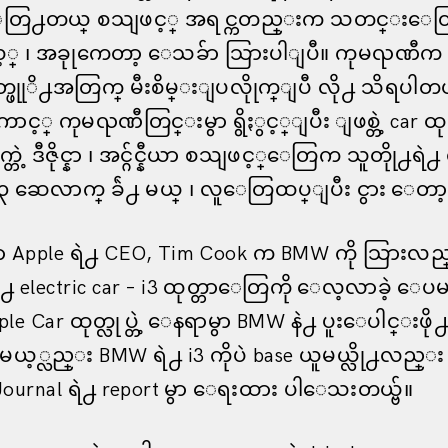
တြ႕တယ္ စသျဖင့္ အရင္ကတည္းက သတင္းေတြ
့ ၊ အခုုကေတာ့ ေသခ်ာ သြားပါျပီ။ ကုမၺဏီက 
တ္ဖုုိ႕အတြက္ မီးစိမ္းျပလိုုက္ျပီ လို႕ သိရပါတ
့္ ကုမၺဏီတြင္းမွာ ရွိႏွင့္ျပီး ျဖစ္တဲ့ car ထုတ္
သက္တဲ့ ဒီဇိုင္နာ ၊ အင္ဂ်င္နီယာ စသျဖင့္ေတြက သူတိုု႕ရဲ
 ၃ ဆေလာက္ ခ်ဲ႕ မယ္ ၊ လူေတြထပ္ျပီး ငွား ေတာ့မ
ွာ Apple ရဲ႕ CEO, Tim Cook က BMW ကို သြားလည
႕ electric car – i3 ထုတ္တာေတြကို ေလ့လာခဲ့ ေပမ
le Car ထုတ္လုပ္တဲ့ ေနရာမွာ BMW နဲ႕ ပူးေပါင္းဖို႕ 
မယ့္လည္း BMW ရဲ႕ i3 ကိုပဲ base ယူမယ္လို႕လည္း
 Journal ရဲ႕ report မွာ ေရးထား ပါေသးတယ္ဗ်။