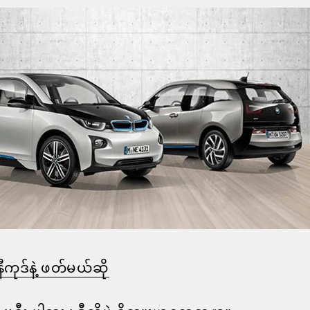
ီကုဒ်နဲ့ ဖတ်မယ်ဆို