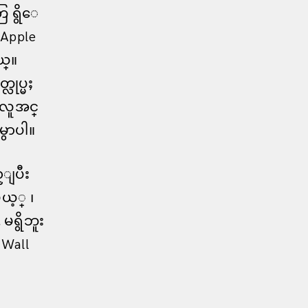
 ရွိေ
Apple
ယ္။
လုပ္မႈ
႕ လူအင္
ွာပါ။
္ျပီး
ယ့္ ၊
မရွိဘူး
 Wall