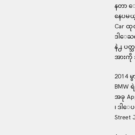
နတာ ေ
နေပမယ္
Car ထု
ဒါေႀကာင
နဲ႕ ပတ္
အားကို
2014 မ
BMW ရဲ
အခု App
၊ ဒါေပ
Street