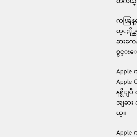
တကယ္ မစ
ကၽြန္
တ္ႏို္င
ခားကေန
စ္စင္းေ
Apple 
Apple 
နရွိျပီ
အျခား
ယ္။
Apple 