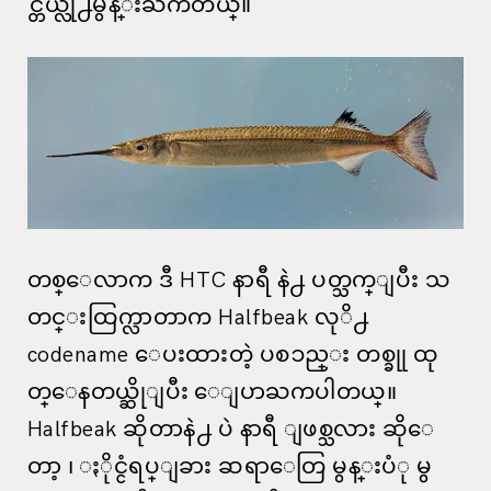
င္တယ္လို႕မွန္းႀကတယ္။
တစ္ေလာက ဒီ HTC နာရီ နဲ႕ ပတ္သက္ျပီး သ
တင္းထြက္လာတာက Halfbeak လုိ႕
codename ေပးထားတဲ့ ပစၥည္း တစ္ခုု ထု
တ္ေနတယ္ဆိုျပီး ေျပာႀကပါတယ္။
Halfbeak ဆိုတာနဲ႕ ပဲ နာရီ ျဖစ္သလား ဆိုေ
တာ့ ၊ ႏိုင္ငံရပ္ျခား ဆရာေတြ မွန္းပံု မွ