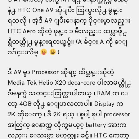
နဲ႕ HTC One A9 ဆိုျပီး ထြက္မွာလို႕ မွန္း
ရသလို ၊ အဲ့ဒီ A9 ျပီးေနာက္ ပိုင္းမွာလည္း
HTC Aero ဆိုတဲ့ ဖုန္း ၁ မ်ိဳးလည္း ထပ္လာဖို႕
ရွိတယ္လို႕ မွန္းရတယ္ခင္ဗ်။ (A ခ်င္း A ကို ေျ
ခခ်င္းလိမ္
)
ဒီ A9 မွာ Processor ဆိုရင္ ထိပ္တန္းဆိုတဲ့
Media Tek Helio X20 deca-core ပါလာမယ္လို႕
ဒီမနက္ပဲ သတင္းထြက္လာပါတယ္ ၊ RAM က ေ
တာ့ 4GB လို႕ ေျပာလတာပါ။ Display က
2K ဆိုေတာ့ ၊ ဒီ 2K ရယ္ ၊ စူပါ့ စူပါ processor
အတြက္ ေနာက္က လိုက္ရမယ့္ battery အားက
လည္း ေသးမွာ မဟုတ္ဘူး ခင္ဗ်။ HTC ကေတာ့