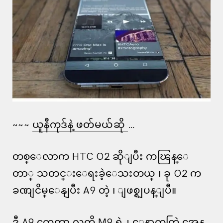
~~~
ယူနီကုဒ်နဲ့ ဖတ်မယ်ဆို
…
တစ္ေလာက HTC O2 ဆိုျပီး ကၽြန္ေ
တာ္ သတင္းေရးခဲ့ေသးတယ္ ၊ ခု O2 က
ခဏျငိမ္ေနျပီး A9 တဲ့ ၊ ျဖစ္ရျပန္ျပီ။
ဒီ A9 ကေတာ့ လက္ရွိ M9 ရဲ႕ ေနာက္ဆက္တြဲ အေန