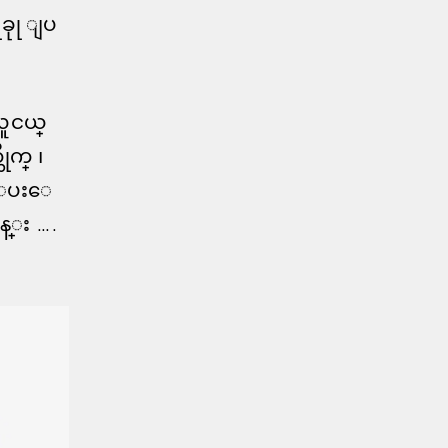
ခုု ျပ
 လူငယ္
ုက္ ၊
က္ေပးေ
န္း ….