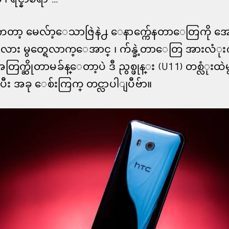
ေတာ့ မေလ်ာ့ေသာဇြဲနဲ႕ ေနာက္က်ေနတာေတြကို 
္သလား မွတ္ရေလာက္ေအာင္ ၊ က်န္ခဲ့တာေတြ အားလံုး
အတြက္ဆိုတာမခ်န္ေတာ့ပဲ ဒီ ညွစ္ဖုန္း (U11) တစ္လံုးထဲ
ျပီး အခု ေစ်းကြက္ တင္လာပါျပီဗ်ာ။