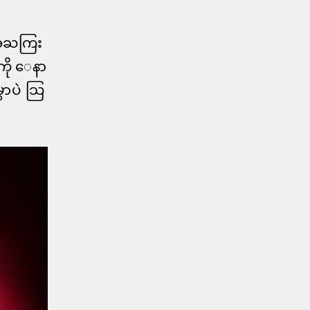
အေႀကြး
ကို ေနာ
မွာပဲ သြ