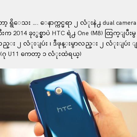
့ ရွိေသး …. ေနာက္ကင္မရာ ၂ လံုးနဲ႕ dual camera 
 2014 ခုႏွစ္မွာပဲ HTC ရဲ႕ One (M8) ထြက္ျပီးမွ 
လည္း ၂ လံုးျပဴး ၊ ဒီဖုန္းမွာလည္း ၂ လံုးျပဴး ျ
ဂု U11 ကေတာ့ ၁ လံုးထဲရယ္)