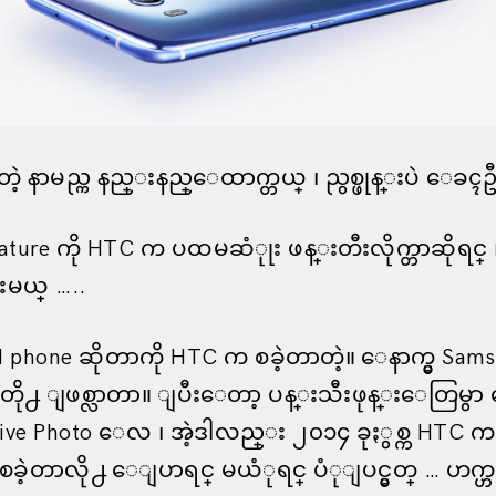
ုတဲ့ နာမည္က နည္းနည္ေထာက္တယ္ ၊ ညွစ္ဖုန္းပဲ ေခၚဥ
 feature ကို HTC က ပထမဆံုုး ဖန္းတီးလိုက္တာဆိုရင
းမယ္ …..
d phone ဆိုတာကို HTC က စခဲ့တာတဲ့။ ေနာက္မွ Sam
တို႕ ျဖစ္လာတာ။ ျပီးေတာ့ ပန္းသီးဖုန္းေတြမွ
 Live Photo ေလ ၊ အဲ့ဒါလည္း ၂၀၁၄ ခုႏွစ္က HTC က
း စခဲ့တာလို႕ ေျပာရင္ မယံုရင္ ပံုျပင္မွတ္ … ဟက္