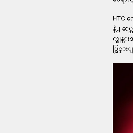
HTC က
နဲ႕ ဆပ
က္ဖုန္း
ပ္သြင္း