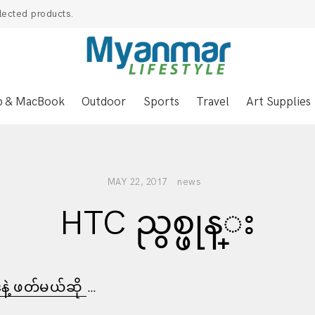
lected products.
p & MacBook
Outdoor
Sports
Travel
Art Supplies
news
MAY 22, 2017
HTC ညွစ္ဖုန္း
်နဲ့ ဖတ်မယ်ဆို
…