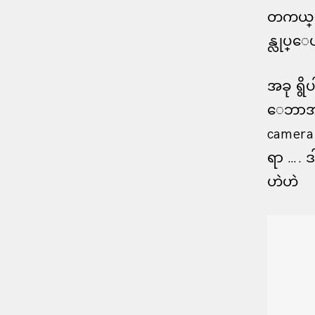
တကယ္ေျ
န္လုပ္ေ
အခု ရွိ
ေဘာအသင္
camera 
ရာ …. 
ဟဲဟဲ