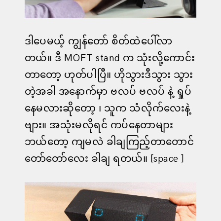
ဒါပေမယ့် ကျွန်တော် စိတ်ထဲပေါ်လာ
တယ်။ ဒီ MOFT stand က သုံးလို့ကောင်း
တာတော့ ဟုတ်ပါပြီ။ ဟိုသွားဒီသွား သွား
တဲ့အခါ အနောက်မှာ ဗလပ် ဗလပ် နဲ့ ရှုပ်
နေမလားဆိုတော့ ၊ သူက သံလိုက်လေးနဲ့
ဗျား။ အသုံးမလိုရင် ကပ်နေတာများ
ဘယ်တော့ ကျမလဲ ခါချကြည့်တာတောင်
တော်တော်လေး ခါချ ရတယ်။ [space ]