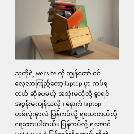
သူတိုရဲ့ website ကို ကျွန်တော် ဝင်
လေ့လာကြည့်တော့ laptop မှာ ကပ်ရ
တယ် ဆိုပေမယ့် အသုံးမလိုလို့ ခွာရင်
အစွန်းမကျန်သလို ၊ နောက် laptop
တစ်လုံးမှာလဲ ပြန်ကပ်လို့ ရသေးတယ်လို့
ရေးထားပါတယ်။ ပြန်ကပ်လို့ ရအောင်