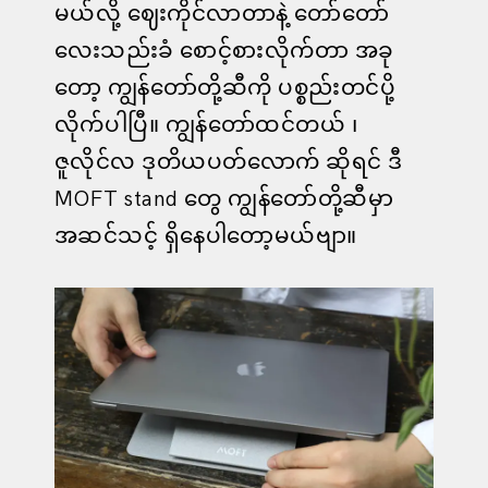
မယ်လို့ ဈေးကိုင်လာတာနဲ့ တော်တော်
လေးသည်းခံ စောင့်စားလိုက်တာ အခု
တော့ ကျွန်တော်တို့ဆီကို ပစ္စည်းတင်ပို့
လိုက်ပါပြီ။ ကျွန်တော်ထင်တယ် ၊
ဇူလိုင်လ ဒုတိယပတ်လောက် ဆိုရင် ဒီ
MOFT stand တွေ ကျွန်တော်တို့ဆီမှာ
အဆင်သင့် ရှိနေပါတော့မယ်ဗျာ။