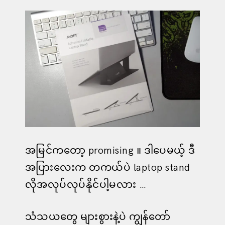
အမြင်ကတော့ promising ။ ဒါပေမယ့် ဒီ
အပြားလေးက တကယ်ပဲ laptop stand
လိုအလုပ်လုပ်နိုင်ပါ့မလား …
သံသယတွေ များစွားနဲ့ပဲ ကျွန်တော်