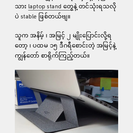
သား
laptop stand တွေ
နဲ့ တင်သုံးရသလို
ပဲ stable ဖြစ်တယ်ဗျ။
သူက အနိမ့် ၊ အမြင့် ၂ မျိုးပြောင်းလို့ရ
တော့ ၊ ပထမ ၁၅ ဒီဂရီစောင်းတဲ့ အမြင့်နဲ့
ကျွန်တော် စာရိုက်ကြည့်တယ်။