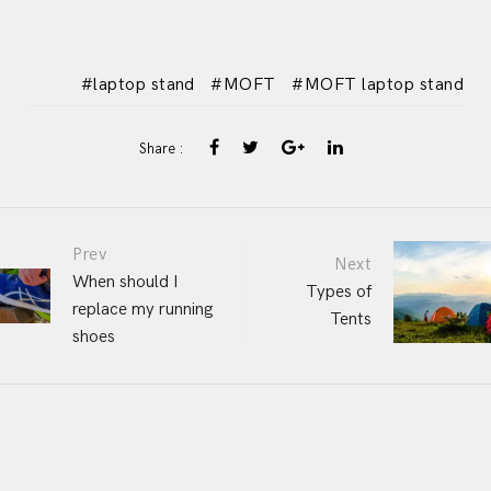
laptop stand
MOFT
MOFT laptop stand
Share :
Post
Prev
Next
When should I
Types of
replace my running
navigation
Tents
shoes