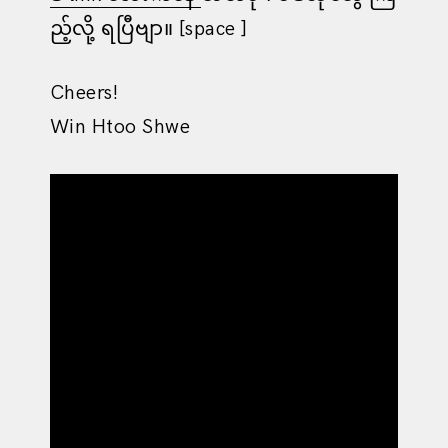
ည့်လို့ ရပြီဗျာ။ [space ]
Cheers!
Win Htoo Shwe