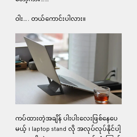
ဝါး…. တယ်ကောင်းပါလား။
ကပ်ထားတဲ့အချိန် ပါးပါးလေးဖြစ်နေပေ
မယ့် ၊ laptop stand လို အလုပ်လုပ်နိုင်ပါ့