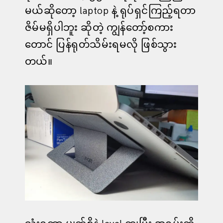
မယ်ဆိုတော့ laptop နဲ့ ရုပ်ရှင်ကြည့်ရတာ
ဇိမ်မရှိပါဘူး ဆိုတဲ့ ကျွန်တော့်စကား
တောင် ပြန်ရုတ်သိမ်းရမလို ဖြစ်သွား
တယ်။