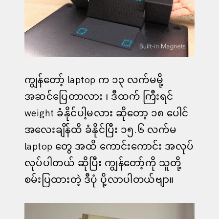
ကျွန်တော့် laptop က ၁၃ လက်မမို့
အဆင်ပြေတာလား ၊ ဒီထက် ကြီးရင်
weight ခံနိုင်ပါ့မလား ဆိုတော့ ၁၈ ပေါင်
အလေးချိန်ထိ ခံနိုင်ပြီး ၁၅.၆ လက်မ
laptop တွေ အထိ ကောင်းကောင်း အလုပ်
လုပ်ပါတယ် ဆိုပြီး ကျွန်တော့်ကို သူတို့
စမ်းပြထားတဲ့ ဒီပုံ ပို့လာပါတယ်ဗျာ။