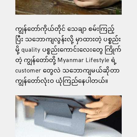
ကျွန်တော်ကိုယ်တိုင် သေချာ စမ်းကြည့်
ပြီး သဘောကျလွန်းလို့ မှာထားတဲ့ ပစ္စည်း
မို့ quality ပစ္စည်းကောင်းလေးတွေ ကြိုက်
တဲ့ ကျွန်တော်တို့ Myanmar Lifestyle ရဲ့
customer တွေလဲ သဘောကျမယ်ဆိုတာ
ကျွန်တော်လုံးဝ ယုံကြည်နေပါတယ်။