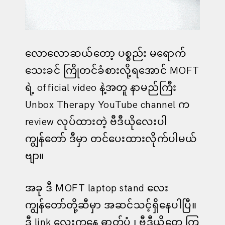
လောလောဆယ်တော့ ပစ္စည်း မရောက်
သေးခင် ကြိုတင်ခံစားလို့ရအောင် MOFT
ရဲ့ official video နဲ့အတူ နာမည်ကြီး
Unbox Therapy YouTube channel က
review လုပ်ထားတဲ့ ဗီဒီယိုလေးပါ
ကျွန်တော် ဒီမှာ တင်ပေးထားလိုက်ပါမယ်
ဗျာ။
အခု ဒီ MOFT laptop stand လေး
ကျွန်တော်တို့ဆီမှာ အဆင်သင့်ရှိနေပါပြီ။
ဒီ link လေးကနေ
ဓာတ်ပုံ ၊ ဗီဒီယိုတွေ ကြ