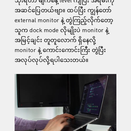
သုံးရတာ မျက်စိနဲ့ level ကျပြီး အရမ်းကို
အဆင်ပြေတယ်ဗျာ။ ထပ်ပြီး ကျွန်တော်
external monitor နဲ့ တွဲကြည့်လိုက်တော့
သူက dock mode လိုမျိုးပဲ monitor နဲ့
အမြင့်ချင်း တူတူလောက် ရှိနေလို့
monitor နဲ့ ကောင်းကောင်းကြီး တွဲပြီး
အလုပ်လုပ်လို့ရပါသေးတယ်။