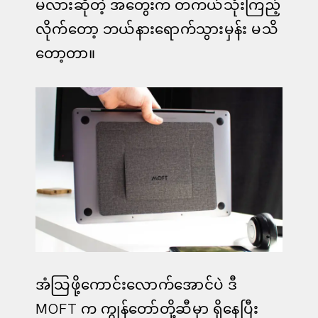
မလားဆိုတဲ့ အတွေးက တကယ်သုံးကြည့်
လိုက်တော့ ဘယ်နားရောက်သွားမှန်း မသိ
တော့တာ။
အံသြဖို့ကောင်းလောက်အောင်ပဲ ဒီ
MOFT က ကျွန်တော်တို့ဆီမှာ ရှိနေပြီး