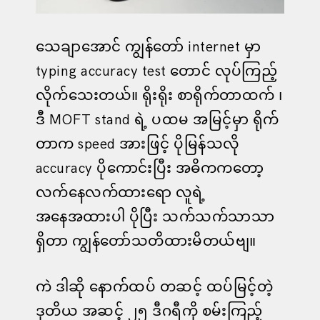
သေချာအောင် ကျွန်တော် internet မှာ
typing accuracy test တောင် လုပ်ကြည့်
လိုက်သေးတယ်။ ရိုးရိုး စာရိုက်တာထက် ၊
ဒီ MOFT stand ရဲ့ ပထမ အမြင့်မှာ ရိုက်
တာက speed အားဖြင့် ပိုမြန်သလို
accuracy ပိုကောင်းပြီး အဓိကကတော့
လက်နေလက်ထားရော လူရဲ့
အနေအထားပါ ပိုပြီး သက်သက်သာသာ
ရှိတာ ကျွန်တော်သတိထားမိတယ်ဗျ။
ကဲ ဒါဆို နောက်ထပ် တဆင့် ထပ်မြင့်တဲ့
ဒုတိယ အဆင့် ၂၅ ဒီဂရီကို စမ်းကြည့်