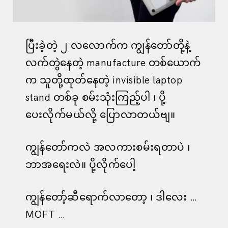
ပြီးခဲ့တဲ့ ၂ လလောက်က ကျွန်တော်တို့နဲ့
လက်တွဲနေတဲ့ manufacture တစ်ယောက်
က သူတို့ထုတ်နေတဲ့ invisible laptop
stand တစ်ခု စမ်းသုံးကြည့်ပါ ၊ ပို့
ပေးလိုက်မယ်လို့ ပြောလာတယ်ဗျ။
ကျွန်တော်ကလဲ အလကားစမ်းရတာပဲ ၊
ဘာအရေးလဲ။ ပို့လိုက်ပေါ့
ကျွန်တော့်ဆီရောက်လာတော့ ၊ ဒါလေး …
MOFT …