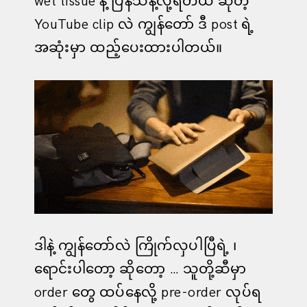
wet tissue နဲ့ ပြန်သန့်လို့ရတယ် ဆိုတဲ့
YouTube clip လဲ ကျွန်တော် ဒီ post ရဲ့
အဆုံးမှာ ထည့်ပေးထားပါတယ်။
ဒါနဲ့ ကျွန်တော်လဲ ကြိုက်လှပါပြီရဲ့ ၊
ရောင်းပါတော့ ဆိုတော့ … သူတို့ဆီမှာ
order တွေ ထပ်နေလို့ pre-order လုပ်ရ