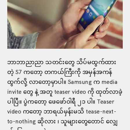
ဘာဘာညာညာ သတင်းတွေ သိပ်မထွက်ထား
တဲ့ S7 ကတော့ တကယ်ကြီးကို အမှန်အကန်
ထွက်လို့ လာတော့မှာပါ။ Samsung က media
invite တွေ နဲ့ အတူ teaser video ကို ထုတ်လာခဲ့
ပါပြီ။ ပွဲကတော့ ဖေဖော်ဝါရီ ၂၁ ပါ။ Teaser
video ကတော့ ဘာရယ်မှန်းမသိ tease-next-
to-nothing ဆိုလား ၊ သူများတွေတောင် လျှေ