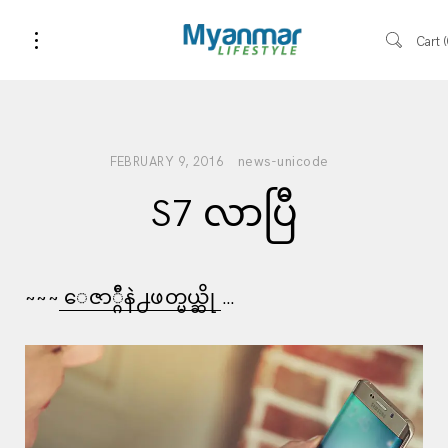
Cart
news-unicode
FEBRUARY 9, 2016
S7 လာပြီ
~~~
ေဇာ္ဂ်ီနဲ႕ဖတ္မယ္ဆို
…