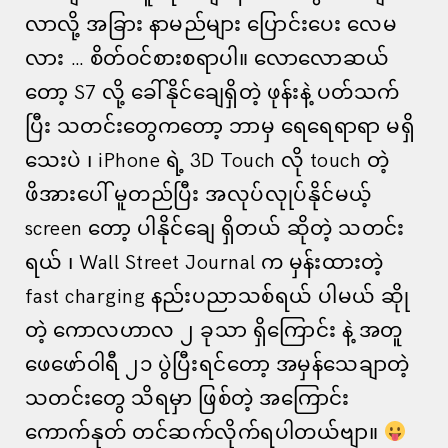
လာလို့ အခြား နာမည်များ ပြောင်းပေး လေမ
လား … စိတ်ဝင်စားစရာပါ။ လောလောဆယ်
တော့ S7 လို့ ခေါ်နိုင်ချေရှိတဲ့ ဖုန်းနဲ့ ပတ်သက်
ပြီး သတင်းတွေကတော့ ဘာမှ ရေရေရာရာ မရှိ
သေးပဲ ၊ iPhone ရဲ့ 3D Touch လို touch တဲ့
ဖိအားပေါ် မူတည်ပြီး အလုပ်လုုပ်နိုင်မယ့်
screen တော့ ပါနိုင်ချေ ရှိတယ် ဆိုတဲ့ သတင်း
ရယ် ၊ Wall Street Journal က မှန်းထားတဲ့
fast charging နည်းပညာသစ်ရယ် ပါမယ် ဆိုု
တဲ့ ကောလဟာလ ၂ ခုသာ ရှိကြောင်း နဲ့ အတူ
ဖေဖော်ဝါရီ ၂၁ ပွဲပြီးရင်တော့ အမှန်သေချာတဲ့
သတင်းတွေ သိရမှာ ဖြစ်တဲ့ အကြောင်း
ကောက်နုတ် တင်ဆက်လိုက်ရပါတယ်ဗျာ။