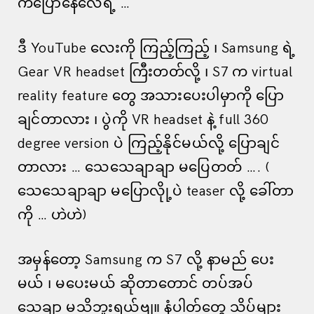
က်ပြောနေလေရဲ့ …
ဒီ YouTube လေးကို ကြည့်ကြည့် ၊ Samsung ရဲ့
Gear VR headset ကြီးတတ်လို့ ၊ S7 က virtual
reality feature တွေ အသားပေးပါမှာကို ပြော
ချင်တာလား ၊ ပွဲကို VR headset နဲ့ full 360
degree version ပဲ ကြည့်နိုင်မယ်လို့ ပြောချင်
တာလား … သေသေချာချာ မပြေတတ် …. (
သေသေချာချာ မပြောလိုု့ပဲ teaser လို့ ခေါ်တာ
ကို … ဟဲဟဲ)
အမှန်တော့ Samsung က S7 လို့ နာမည် ပေး
မယ် ၊ မပေးမယ် ဆိုတာတောင် တပ်အပ်
သေချာ မသိဘူးရယ်ဗျ။ နံပါတ်တွေ သိပ်များ