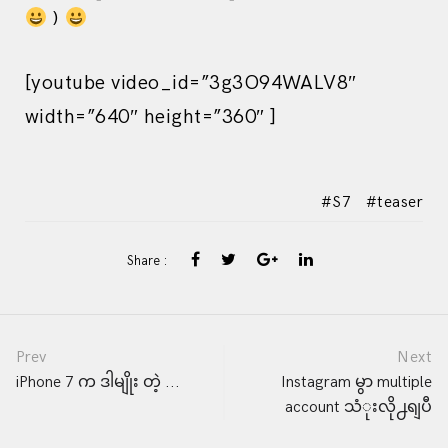
)
[youtube video_id=”3g3O94WALV8″
width=”640″ height=”360″ ]
S7
teaser
Share :
Post
Prev
Next
iPhone 7 က ဒါမျိုး တဲ့ ...
Instagram မွာ multiple
account သံုးလို႕ရျပီ
navigation