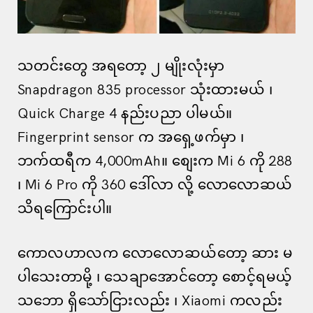
သတင်းတွေ အရတော့ ၂ မျိုးလုံးမှာ
Snapdragon 835 processor သုံးထားမယ် ၊
Quick Charge 4 နည်းပညာ ပါမယ်။
Fingerprint sensor က အရှေ့ဖက်မှာ ၊
ဘက်ထရီက 4,000mAh။ စျေးက Mi 6 ကို 288
၊ Mi 6 Pro ကို 360 ဒေါ်လာ လို့ လောလောဆယ်
သိရကြောင်းပါ။
ကောလဟာလက လောလောဆယ်တော့ ဆား မ
ပါသေးတာမို့ ၊ သေချာအောင်တော့ စောင့်ရမယ့်
သဘော ရှိသော်ငြားလည်း ၊ Xiaomi ကလည်း