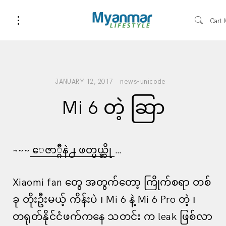
Cart
news-unicode
JANUARY 12, 2017
Mi 6 တဲ့ ဆြာ
~~~
ေဇာ္ဂ်ီနဲ႕ ဖတ္မယ္ဆို
…
Xiaomi fan တွေ အတွက်တော့ ကြိုက်စရာ တစ်
ခု တိုးဦးမယ့် ကိန်းပဲ ၊ Mi 6 နဲ့ Mi 6 Pro တဲ့ ၊
တရုတ်နိုင်ငံဖက်ကနေ သတင်း က leak ဖြစ်လာ