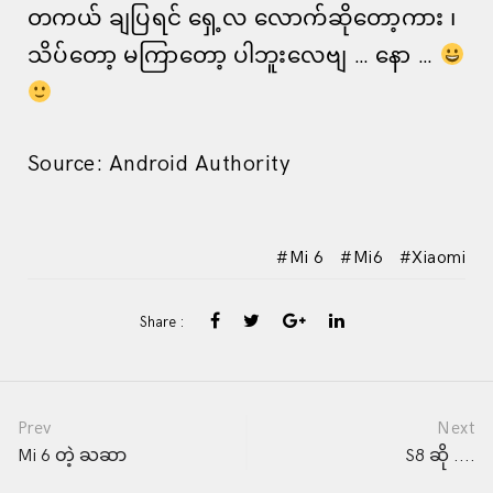
တကယ် ချပြရင် ရှေ့လ လောက်ဆိုတော့ကား ၊
သိပ်တော့ မကြာတော့ ပါဘူးလေဗျ … နော …
Source: Android Authority
Mi 6
Mi6
Xiaomi
Share :
Post
Prev
Next
Mi 6 တဲ့ ႀဆာ
S8 ဆို ....