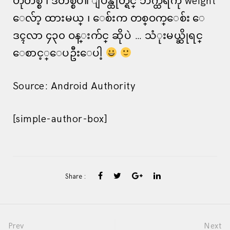
ဟိုတစ္စ ၊ ဒီတစ္စပဲ။ ျပန္ထုတ္ရင္ ဘက္ထရီကို weight
ေလ်ာ့ ထားမယ္ ၊ ေစ်းက တစ္ဝက္ေစ်း ေ
ဒၚလာ ၄၃၀ ဝန္းက်င္ ဆိုပဲ … သံုးမယ္ဆိုရင္
ေစာင့္ေပဦးေပါ့
Source: Android Authority
[simple-author-box]
Share :
Prev
Next