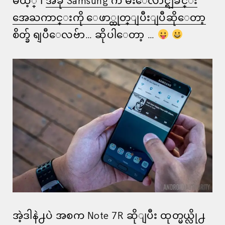
မယ့္ ၊
အခု Samsung က မီးေလာင္ရျခင္း
အေႀကာင္းကို ေဖာ္ထုတ္ျပီးျပီဆိုေတာ့
စိတ္ခ် ရျပီေလဗ်ာ… ဆိုပါေတာ့ …
အဲ့ဒါနဲ႕ပဲ အစက Note 7R ဆိုျပီး ထုတ္မယ္လို႕