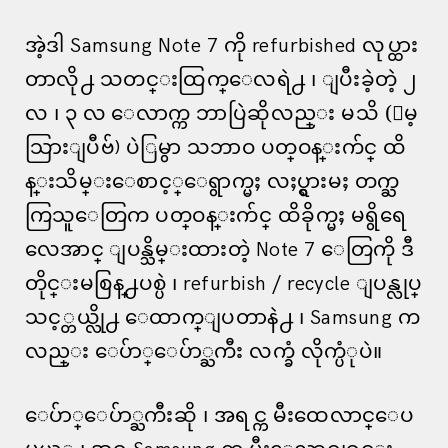
အဲ့ဒါ Samsung Note 7 ကို refurbished လုပ္ထား
တာလို႕ သတင္းထြက္ေလရဲ႕ ၊ ျပီးခဲ့တဲ့ ၂
လ ၊ ၃ လ ေလာက္က ဘာပြဲဆိုလည္း မသိ (ေမ့
သြားျပီဗ်) ပဲြမွာ သဘာဝ ပတ္ဝန္းက်င္ ထိ
န္းသိမ္းေစာင့္ေရွာက္မႈ လႈပ္ရွားမႈ တက္ႀ
ကြသူေတြက ပတ္ဝန္းက်င္ ထိခိုက္မႈ မရွိရေ
လေအာင္ ျပန္သိမ္းထားတဲ့ Note 7 ေတြကို ဒီ
တိုင္းမစြန္႕ပစ္ပဲ ၊ refurbish / recycle ျပန္လုပ္
သင့္တယ္လို႕ ေထာက္ျပတာနဲ႕ ၊ Samsung က
လည္း ေပ်ာ္ေပ်ာ္ႀကီး လက္ခံ လိုက္ပံုပဲ။
ေပ်ာ္ေပ်ာ္ႀကီးဆို ၊ အရင္က မီးထေလာင္ေပ