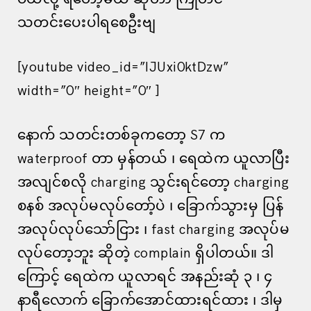
သတင်းပေးပါရစေဦးဗျ
[youtube video_id=”IJUxi0ktDzw”
width=”0″ height=”0″ ]
နောက် သတင်းတစ်ခုကတော့ S7 က
waterproof တာ မှန်တယ် ၊ ရေထဲက ယူလာပြီး
အလျင်စလို charging သွင်းရင်တော့ charging
စနစ် အလုပ်မလုပ်တော့်ပဲ ၊ ခြောက်သွားမှ ပြန်
အလုပ်လုပ်သော်ငြား ၊ fast charging အလုပ်မ
လုပ်တော့ဘူး ဆိုတဲ့ complain ရှိပါတယ်။ ဒါ
ကြောင့် ရေထဲက ယူလာရင် အနည်းဆုံ ၃ ၊ ၄
နာရီလောက် ခြောက်အောင်ထားရင်ထား ၊ ဒါမှ