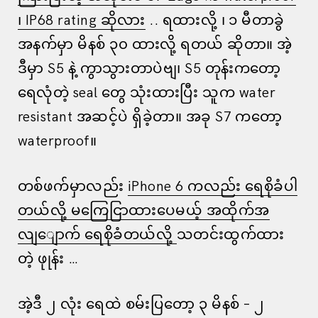
၊ IP68 rating ဆိုလား
.. ရထားလို့ ၊ ၁ မီတာခွဲ
အနက်မှာ မိနစ် ၃၀ ထားလို့ ရတယ် ဆိုတာ။ အဲ့
ဒီမှာ S5 နဲ့ ကွာသွားတာပဲဗျ၊ S5 တုန်းကတော့
ရေလုံတဲ့ seal တွေ သုံးထားပြီး သူက water
resistant အဆင့်ပဲ ရှိခဲ့တာ။ အခု S7 ကတော့
waterproof။
တစ်ဖက်မှာလည်း
iPhone 6 ကလည်း ရေစိုခံပါ
တယ်လို့ မကြေငြာထားပေမယ့် အထိုက်အ
လျျောက် ရေစိုခံတယ်လို့
သတင်းထွက်ထား
တဲ့ ဖုုန်း …
အဲ့ဒီ ၂ လုံး ရေထဲ စမ်းပြတော့ ၃ မိနစ် – ၂