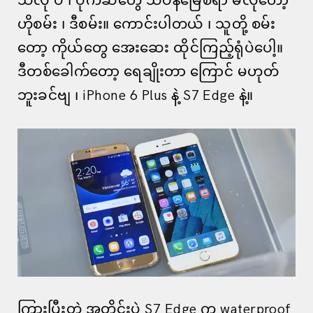
သလို ပဲ ၊ ပိုက်ဆံတွေ သိပ်နမြေစရာ မလိုတော့
ဟိုစမ်း ၊ ဒီစမ်း။ ကောင်းပါတယ် ၊ သူတို့ စမ်း
တော့ ကိုယ်တွေ အေးဆေး ထိုင်ကြည့်ရုံပဲပေါ့။
ဒီတစ်ခေါက်တော့ ရေချိုးတာ ကြောင် မဟုတ်
ဘူးခင်ဗျ ၊ iPhone 6 Plus နဲ့ S7 Edge နဲ့။
ကြားပြီးတဲ့ အတိုင်းပဲ S7 Edge က waterproof