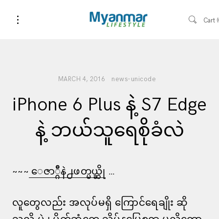
Cart
news-unicode
MARCH 4, 2016
iPhone 6 Plus နဲ့ S7 Edge
နဲ့ ဘယ်သူရေစိုခံလဲ
~~~
ေဇာ္ဂ်ီနဲ႕ဖတ္မယ္ဆို
…
လူတွေလည်း အလုပ်မရှိ ကြောင်ရေချိုး ဆို