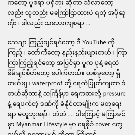
ကတော့ ပူစရာ မရှိဘူး ဆိုတာ သိလာတော့
လည်း သူလည်း မကြော်ငြာထားပဲ ရတဲ့ အပိုဆု
ကိုး ၊ ဒါလည်း သဘောကျစရာ …
သေချာ ကြည့်ချင်ရင်တော့ ဒီ YouTube ကို
ကြည့် ၊ တော်ကီတော့ နည်းနည်းများတယ် ၊ ကြာ
ကြာကြည့်ရင်တော့ အပြင်မှာ ပူက ပူနဲ့ ရေထဲ
စိမ်ချင်စိတ်တော့ ပေါက်တယ်။ တစ်ခုတော့ ရှိ
တယ်ဗျ ၊ waterproof တို့ ရေထဲပြုတ်ကျတာ ခံ
တယ်ဆိုတာနဲ့ သင်္ကြန်မှာ ရေကစားလို့ pressure
နဲ့ ရေပက်တဲ့ ဒဏ်ကို ခံနိုင်တာမျိုးက မတူရေး
ချာ မတူဘူးနော် ၊ ဟဲဟဲ …. ဒါကြောင့် မကြာခင်
မှာ Myanmar Lifestyle မှာ ရေစိုခံ cover တွေ
ဝယ်လို့ ရတော့မယ် ဆိုတာ ကြိုတင်