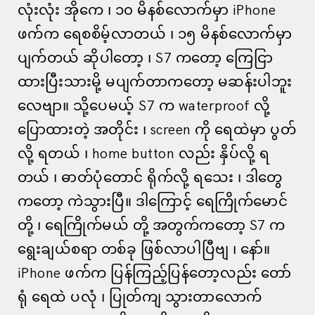
လုံးလုံး အိုကေ ၊ ၁၀ မိနစ်လောက်မှာ iPhone
ဖက်က ရေစစိမ့်လာတယ် ၊ ၁၅ မိနစ်လောက်မှာ
ပျက်တယ် ဆိုပါတော့ ၊ S7 ကတော့ ကြေငြာ
ထားပြီးသားမို့ မပျက်တာကတော့ မဆန်းပါဘူး
လေဗျာ။ သို့ပေမယ့် S7 က waterproof လို့
ပြောထားတဲ့ အတိုင်း ၊ screen ကို ရေထဲမှာ ပွတ်
လို့ ရတယ် ၊ home button လည်း နှိပ်လို့ ရ
တယ် ၊ ဓာတ်ပုံတောင် ရိုက်လို့ ရသေး ၊ ဒါတွေ
ကတော့ ကဲသွားပြီ။ ဒါကြောင့် ရေကြိုက်မောင်
တို့ ၊ ရေကြိုက်မယ် တို့ အတွက်ကတော့ S7 က
ရွေးချယ်စရာ တစ်ခု ဖြစ်လာပါပြီဗျ ၊ နော်။
iPhone ဖက်က ပြန်ကြည့်ပြန်တော့လည်း တော်
ရုံ ရေထဲ ပလုံ ၊ ပြုတ်ကျ သွားတာလောက်