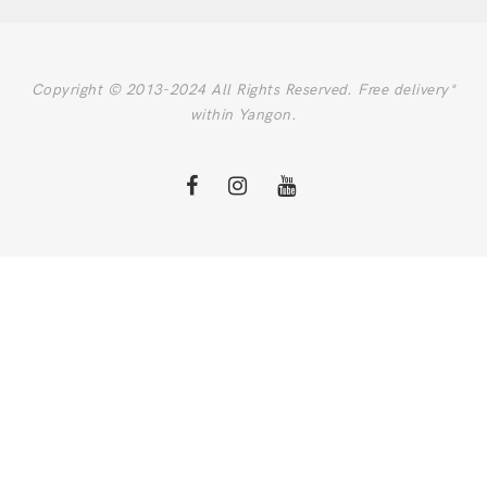
Copyright © 2013-2024 All Rights Reserved.
Free delivery
*
within Yangon.