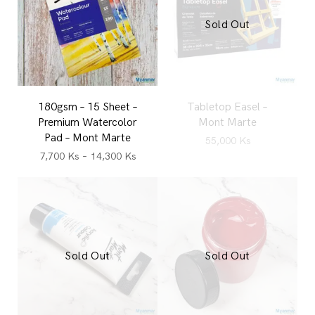
Sold Out
180gsm – 15 Sheet –
Tabletop Easel –
Premium Watercolor
Mont Marte
Pad – Mont Marte
55,000
Ks
7,700
Ks
–
14,300
Ks
Sold Out
Sold Out