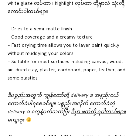
white glaze လုပ်တာ ၊ highlight လုပ်တာ တို့မှာလဲ သုံးလို့
ကောင်းပါတယ်ဗျာ။
– Dries to a semi-matte finish
– Good coverage and a creamy texture
– Fast drying time allows you to layer paint quickly
without muddying your colors
– Suitable for most surfaces including canvas, wood,
air-dried clay, plaster, cardboard, paper, leather, and
some plastics
ဒီပစ္စည်းအတွက် ကျွန်တော်တို့ delivery ခ အနည်းငယ်
‌ကောက်ခံပါရစေခင်ဗျ။ ပစ္စည်းအလိုက် ကောက်ခံတဲ့
delivery ခ ‌တွေနဲ့ပတ်သက်ပြီး
ဒီမှာ ဖတ်လို့ ရပါတယ်ဗျာ။
ကျေးဇူး