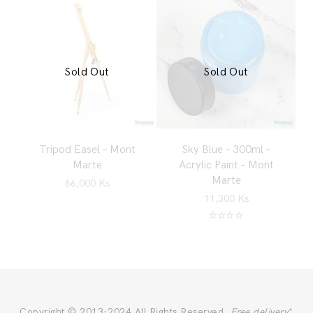
Sold Out
Sold Out
Tripod Easel – Mont
Sky Blue – 300ml –
Marte
Acrylic Paint – Mont
Marte
66,000
Ks
11,300
Ks
Rated
5.00
out of 5
Copyright © 2013-2024 All Rights Reserved.
Free delivery
*