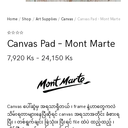
Home
/
Shop
/
Art Supplies
/
Canvas
/ Canvas Pad – Mont Marte
Rated
1
5.00
Canvas Pad – Mont Marte
out of 5
based on
customer
rating
7,920
Ks
–
24,150
Ks
Canvas ပေါ်ဆွဲမှ အရသာရှိတယ် ၊ frame နဲ့ဟာတွေကလဲ
သိမ်းရတာများနေပြီဆိုရင် canvas အရသာအတိုင်း ခံစားရ
ပြီး ၊ တစ်ရွက်ချင်း ဖြဲသုံး။ ပြီးရင် file ထဲပဲ ထည့်ထည့် ၊