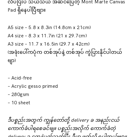
လိပ်ပြီးပဲ သယ်သယ် အဆင်ပြေတဲ့ Mont Marte Canvas
Pad ရှိနေပါပြီဗျာ။
A5 size – 5.8 x 8.3in (14.8cm x 21cm)
A4 size – 8.3 x 11.7in (21 x 29.7cm)
A3 size – 11.7 x 16.5in (29.7 x 42cm)
(အဖုံးပေါ်ကပုံက တစ်အုပ်နဲ့ တစ်အုပ် ကွဲပြားနိုင်ပါတယ်
ဗျာ)
– Acid-free
– Acrylic gesso primed
– 280gsm
– 10 sheet
ဒီပစ္စည်းအတွက် ကျွန်တော်တို့ delivery ခ အနည်းငယ်
‌ကောက်ခံပါရစေခင်ဗျ။ ပစ္စည်းအလိုက် ကောက်ခံတဲ့
delivery ခ ‌တွေနဲ့ပတ်သက်ပြီး
ဒီမှာ ဖတ်လို့ ရပါတယ်ဗျာ။