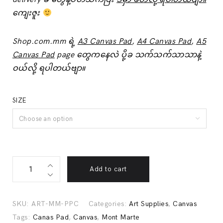
ကျေးဇူး
Shop.com.mm ရဲ့
A3 Canvas Pad
,
A4 Canvas Pad
,
A5
Canvas Pad
page တွေကနေလဲ ပို့ခ သက်သက်သာသာနဲ့
ဝယ်လို့ ရပါတယ်ဗျာ။
SIZE
Choose an option
Canvas
Add to cart
Pad
-
Mont
SKU:
ART-MM-PPC
Categories:
Art Supplies
,
Canvas
Marte
Tags:
Canas Pad
,
Canvas
,
Mont Marte