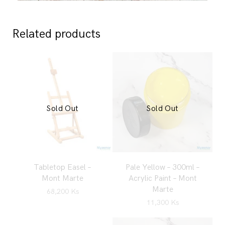
Related products
Sold Out
Sold Out
Tabletop Easel –
Pale Yellow – 300ml –
Mont Marte
Acrylic Paint – Mont
Marte
68,200
Ks
11,300
Ks