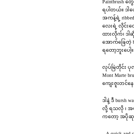
Paintbrush တွေ
ရပါတယ်။ ဒါပေ
အကန့်ရဲ့ ribbe
လေးရဲ့ လိုင်း
ထားလိုက်၊ ဒါဆို
အောက်ခြေတဲ့ b
ရတော့ဘူးပေါ့။
လုပ်မြဲတိုင်း
Mont Marte bru
ကျေးဇူးတင်နေမ
ဒါနဲ့ ဒီ bursh
လို့ ရသလို ၊ အ
ကတော့ အပိုဆုပ
– A quick and 