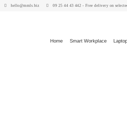
Home
/
Shop
/
Art Supplies
/
Accessory
/ Paintbrush Washer – M
hello@mmls.biz
09 25 44 43 442 - Free delivery on selecte
Home
Smart Workplace
Lapto