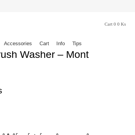
Cart
0
0
Ks
Art Supplies
/
Accessory
/ Paintbrush Washer –
Accessories
Cart
Info
Tips
rush Washer – Mont
s