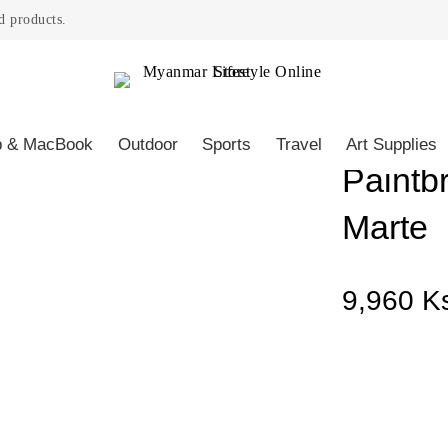
ont Marte
d products.
Home
/
Shop
/
Mont Marte
p & MacBook
Outdoor
Sports
Travel
Art Supplies
Paintb
Marte
9,960
K