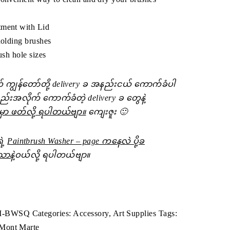
ment with Lid
holding brushes
ush hole sizes
် ကျွန်တော်တို့ delivery ခ အနည်းငယ် ‌ကောက်ခံပါ
ည်းအလိုက် ကောက်ခံတဲ့ delivery ခ ‌တွေနဲ့
ီမှာ ဖတ်လို့ ရပါတယ်ဗျာ။
ကျေးဇူး 🙂
ဲ့
Paintbrush Washer – page ကနေလဲ ပို့ခ
နဲ့
ဝယ်လို့ ရပါတယ်ဗျာ။
M-BWSQ
Categories:
Accessory
,
Art Supplies
Tags:
Mont Marte