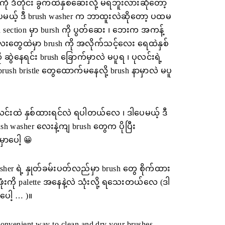
ကို ဒီတိုင်း ခွက်ထဲနှစ်ဆေးလို့ မရဘူးလားဆိုတော့
မယ့် ဒီ brush washer က ဘာထူးလဲဆိုတော့ ပထမ
d section မှာ bursh ကို ပွတ်ဆေး ၊ ဘေးက အကန့်
လေးတွေထဲမှာ brush ကို အလိုက်သင့်လေး ရေထဲနှစ်
 ဆွဲနေရင်း brush ‌‌ခြောက်မှာလဲ မပူရ ၊ ပုလင်းရဲ့
rush bristle တွေထောက်မနေလို့ brush နာမှာလဲ မပူ
 ပုလင်းထဲ နှစ်ထားရင်လဲ ရပါတယ်လေ ၊ ဒါပေမယ့် ဒီ
sh washer လေးနဲ့ကျ brush တွေက ပိုပြီး
ှာပေါ့ 😀
 washer ရဲ့ နှုတ်ခမ်းပတ်လည်မှာ brush တွေ စိုက်ထား
ဖုံးကို palette အနေနဲ့လဲ သုံးလို့ ရသေးတယ်လေ (ဒါ
ေါ့ … )။
convenient way to clean and dry your brushes