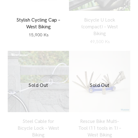
Stylish Cycling Cap –
Bicycle U Lock
West Biking
(compact) – West
Biking
15,900
Ks
49,500
Ks
Sold Out
Sold Out
Steel Cable for
Rescue Bike Multi-
Bicycle Lock – West
Tool (11 tools in 1) –
Biking
West Biking