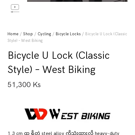
Home
/
Shop
/
Cycling
/
Bicycle Locks
/ Bicycle U Lock (Classic
Style) – West Biking
Bicycle U Lock (Classic
Style) – West Biking
51,300
Ks
1.3 cm ထု ရှိတဲ့ steel alloy ကိုသုံးထားလို့ heavy-duty