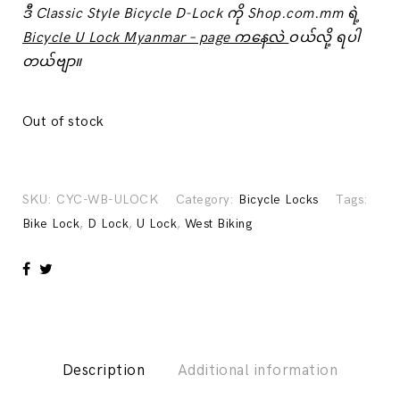
ဒီ Classic Style Bicycle D-Lock ကို Shop.com.mm ရဲ့
Bicycle U Lock Myanmar – page ကနေလဲ
ဝယ်လို့ ရပါ
တယ်ဗျာ။
Out of stock
SKU:
CYC-WB-ULOCK
Category:
Bicycle Locks
Tags:
Bike Lock
,
D Lock
,
U Lock
,
West Biking
Description
Additional information