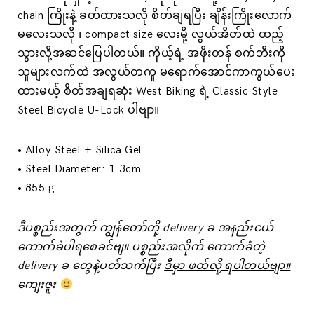
chain ကြိုးနဲ့ ခတ်ထားသလို စိတ်ချရပြီး ချိန်းကြိုးလောက်
မလေးသလို ၊ compact size လေးမို့ လွယ်အိတ်ထဲ ထည့်
သွားလို့အဆင်ပြေပါတယ်။ ကိုယ့်ရဲ့ အဖိုးတန် စက်ဘီးကို
သူများလက်ထဲ အလွယ်တကူ မရောက်အောင်ကာကွယ်ပေး
ထားမယ့် စိတ်အချရဆုံး West Biking ရဲ့ Classic Style
Steel Bicycle U-Lock ပါဗျာ။
• Alloy Steel + Silica Gel
• Steel Diameter: 1.3cm
• 855 g
ဒီပစ္စည်းအတွက် ကျွန်တော်တို့ delivery ခ အနည်းငယ်
‌ကောက်ခံပါရစေခင်ဗျ။ ပစ္စည်းအလိုက် ကောက်ခံတဲ့
delivery ခ ‌တွေနဲ့ပတ်သက်ပြီး
ဒီမှာ ဖတ်လို့ ရပါတယ်ဗျာ။
ကျေးဇူး