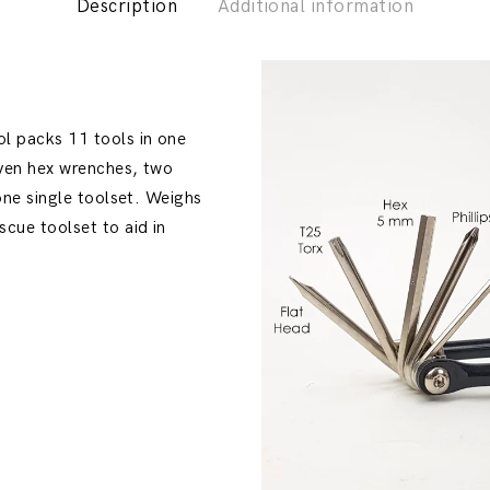
Description
Additional information
l packs 11 tools in one
even hex wrenches, two
one single toolset. Weighs
cue toolset to aid in