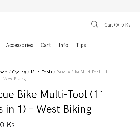
Cart
0
0
Ks
Accessories
Cart
Info
Tips
hop
/
Cycling
/
Multi-Tools
/ Rescue Bike Multi-Tool (11
) – West Biking
cue Bike Multi-Tool (11
s in 1) – West Biking
00
Ks