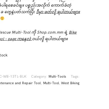
ံပါရစေခင်ဗျ။ ပစ္စည်းအလိုက် ကောက်ခံတဲ့
 ခ ‌တွေနဲ့ပတ်သက်ပြီး
ဒီမှာ ဖတ်လို့ ရပါတယ်ဗျာ။
 Rescue Multi-Tool ကို Shop.com.mm ရဲ့
Bike
ool – page ကနေလဲ
ဝယ်လို့ ရပါတယ်ဗျာ။
stock
C-WB-13TL-BLK
Category:
Multi-Tools
Tags:
ntenance and Repair Tool
,
Multi-Tool
,
West Biking