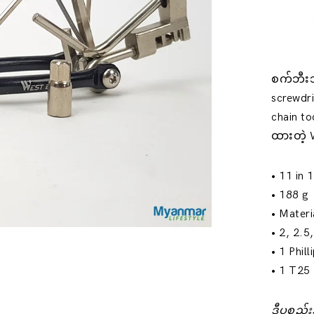
စက်ဘီးသမ
screwdri
chain t
ထားတဲ့ W
• 11 in 
• 188 g
• Materi
• 2, 2.
• 1 Phil
• 1 T25 
ဒီပစ္စည