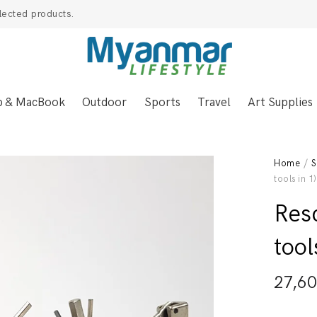
lected products.
p & MacBook
Outdoor
Sports
Travel
Art Supplies
Home
/
S
tools in 1
Res
tool
27,6