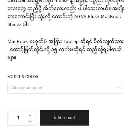
ပါတယ်။ အရှေ့ဖက်မှာ mouse နဲ့ အခြား ပစ္စည်း တိုလီမိုလီ
လေးတွေ ထည့်ဖို့ အိတ်လေးလည်း ပါပါသေးတယ်။ အမျိုး
စားကောင်းပြီး သုံးလို့ ကောင်းတဲ့ AGVA Plush MacBook
Sleeve ပါ။
MacBook မဟုတ်ပဲ အခြား Laptop ဆိုရင် ပိတ်လျက်သား
၊ ထောင့်ဖြတ်တိုင်းလို့ ၁၅ လက်မဆိုရင် ထည့်လို့ရပါတယ်
ဗျာ။
MODEL & COLOR
Choose an option
AGVA
Add to cart
Plush
MacBook