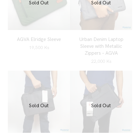
Sold Out
Sold Out
AGVA Elridge Sleeve
Urban Denim Laptop
Sleeve with Metallic
19,500
Ks
Zippers – AGVA
22,000
Ks
Sold Out
Sold Out