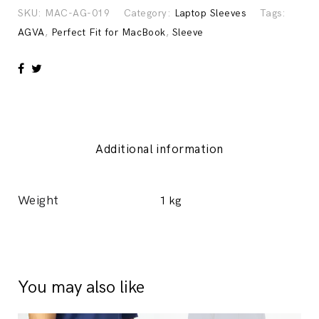
Sleeve
SKU:
MAC-AG-019
Category:
Laptop Sleeves
Tags:
quantity
AGVA
,
Perfect Fit for MacBook
,
Sleeve
Additional information
Weight
1 kg
You may also like