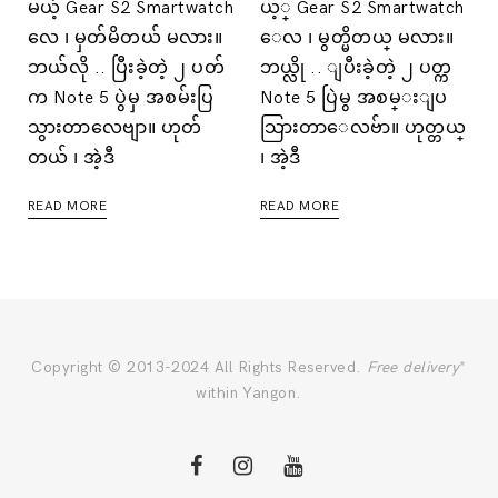
မယ့် Gear S2 Smartwatch
ယ့္ Gear S2 Smartwatch
လေ ၊ မှတ်မိတယ် မလား။
ေလ ၊ မွတ္မိတယ္ မလား။
ဘယ်လို .. ပြီးခဲ့တဲ့ ၂ ပတ်
ဘယ္လို .. ျပီးခဲ့တဲ့ ၂ ပတ္က
က Note 5 ပွဲမှ အစမ်းပြ
Note 5 ပြဲမွ အစမ္းျပ
သွားတာလေဗျာ။ ဟုတ်
သြားတာေလဗ်ာ။ ဟုတ္တယ္
တယ် ၊ အဲ့ဒီ
၊ အဲ့ဒီ
READ MORE
READ MORE
Copyright © 2013-2024 All Rights Reserved.
Free delivery
*
within Yangon.