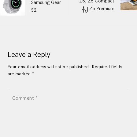
Z5, Z5 Compact
Samsung Gear
နဲ႕ Z5 Premium
S2
navigation
Leave a Reply
Your email address will not be published. Required fields
are marked *