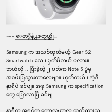
~~~
ေဇာ္ဂ်ီနဲ႕ဖတ္မယ္ဆို
…
Samsung က အသစ်ထုတ်မယ့် Gear S2
Smartwatch လေ ၊ မှတ်မိတယ် မလား။
ဘယ်လို .. ပြီးခဲ့တဲ့ ၂ ပတ်က Note 5 ပွဲမှ
အစမ်းပြသွားတာလေဗျာ။ ဟုတ်တယ် ၊ အဲ့ဒီ
နာရီပဲ ခင်ဗျ။ အခု Samsung က specification
တွေ ပြောလာပြီ ခင်ဗျ
နာရီက အရင်က ကောလဟာလ ထွက်ထားသ