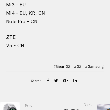
Mi3 – EU
Mi4 – EU, KR, CN
Note Pro – CN
ZTE
V5 – CN
Gear S2
S2
Samsung
Share :
Post
Next
Prev