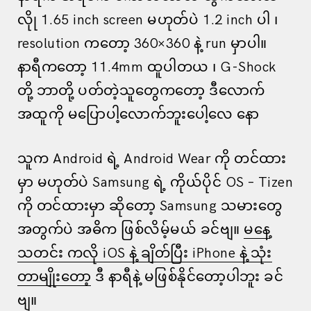
လိုု 1.65 inch screen မဟုတ်ပဲ 1.2 inch ပါ ၊
resolution ကတော့ 360×360 နဲ့ run မှာပါ။
နာရီကတော့ 11.4mm ထူပါတယ ၊ G-Shock
တို့ ဘာတို့ ပတ်တဲ့သူတွေကတော့ ဒီလောက်
အထူကို မပြောပါ့လောက်ဘူးပေါ့လေ နော
သူက Android ရဲ့ Android Wear ကို တင်ထား
မှာ မဟုတ်ပဲ Samsung ရဲ့ ကိုယ်ပိုင် OS – Tizen
ကို တင်ထားမှာ ဆိုတော့ Samsung သမားတွေ
အတွက်ပဲ အဓိက ဖြစ်လိမ့်မယ် ခင်ဗျ။
မနေ့
သတင်း ကလို iOS နဲ့ ချိတ်ပြီး iPhone နဲ့ သုံး
တာမျိုးတော့
ဒီ နာရီနဲ့ မဖြစ်နိုင်တော့ပါဘူး ခင်
ဗျ။