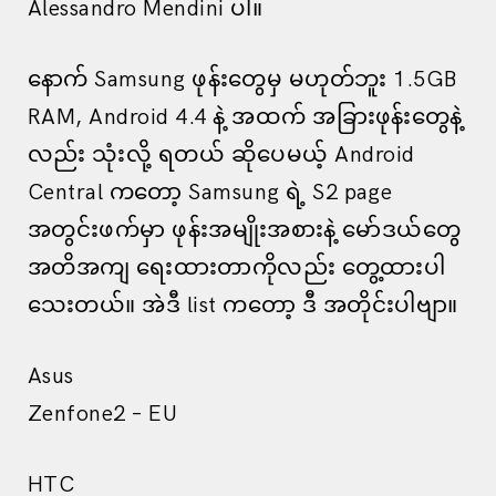
Alessandro Mendini ပါ။
နောက် Samsung ဖုန်းတွေမှ မဟုတ်ဘူး 1.5GB
RAM, Android 4.4 နဲ့ အထက် အခြားဖုန်းတွေနဲ့
လည်း သုံးလို့ ရတယ် ဆိုပေမယ့် Android
Central ကတော့ Samsung ရဲ့ S2 page
အတွင်းဖက်မှာ ဖုန်းအမျိုးအစားနဲ့ မော်ဒယ်တွေ
အတိအကျ ရေးထားတာကိုလည်း တွေ့ထားပါ
သေးတယ်။ အဲဒီ list ကတော့ ဒီ အတိုင်းပါဗျာ။
Asus
Zenfone2 – EU
HTC