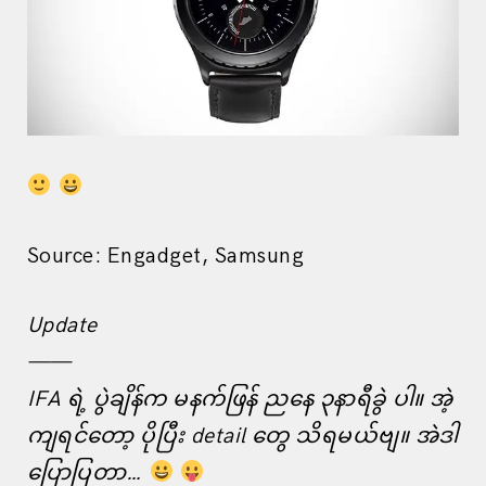
Source: Engadget, Samsung
Update
——
IFA ရဲ့ ပွဲချိန်က မနက်ဖြန် ညနေ ၃နာရီခွဲ ပါ။ အဲ့
ကျရင်တော့ ပိုပြီး detail တွေ သိရမယ်ဗျ။ အဲဒါ
ပြောပြတာ…