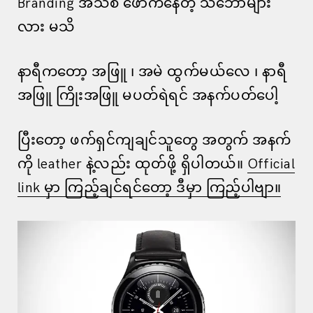
Branding အသစ် ဖောက်နေတဲ့ သဘောများ
လား မသိ
နာရီကတော့ အဖြူ ၊ အမဲ ထွက်မယ်လေ ၊ နာရီ
အဖြူ ကြိုးအဖြူ မပတ်ရဲရင် အနက်ပတ်ပေါ့
ပြီးတော့ ဖက်ရှင်ကျချင်သူတွေ အတွက် အနက်
ကို leather နဲ့လည်း ထုတ်ဖို့ ရှိပါတယ်။
Official
link မှာ ကြည့်ချင်ရင်တော့ ဒီမှာ ကြည့်ပါဗျာ။