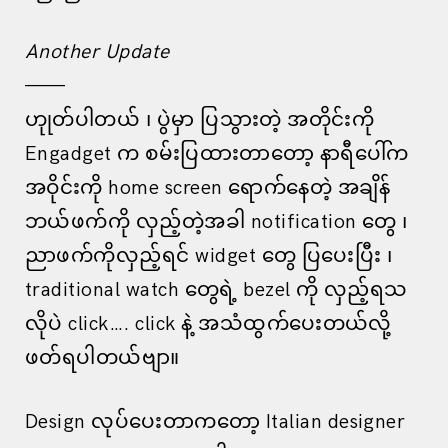
Another Update
——
ဟုုတ်ပါတယ် ၊ ပွဲမှာ ပြသွားတဲ့ အတိုင်းကို
Engadget က စမ်းပြထားတာတော့ နာရီပေါ်က
အဝိုင်းကို home screen ရောက်နေတဲ့ အချိန်
ဘယ်ဖက်ကို လှည့်တဲ့အခါ notification တွေ ၊
ညာဖက်ကိုလှည့်ရင် widget တွေ ပြပေးပြီး ၊
traditional watch တွေရဲ့ bezel ကို လှည့်ရသ
လိုပဲ click…. click နဲ့ အသံထွက်ပေးတယ်လို့
ဖတ်ရပါတယ်ဗျာ။
Design လုပ်ပေးတာကတော့ Italian designer