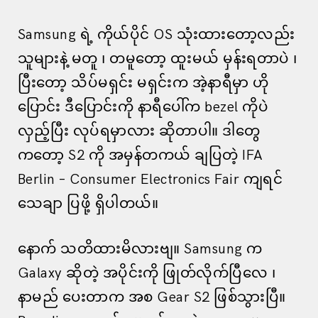
Samsung ရဲ့ ကိုယ်ပိုင် OS သုံးထားတော့လည်း
သူများနဲ့ မတူ ၊ တမူတော့ ထူးမယ် မှန်းရတာပဲ ၊
ပြီးတော့ သိပ်မရှင်း မရှင်းက အဲ့နာရီမှာ ဟို
ပြောင်း ဒီပြောင်းကို နာရီပေါ်က bezel ကိုပဲ
လှည့်ပြီး လုပ်ရမှာလား ဆိုတာပါ။ ဒါတွေ
ကတော့ S2 ကို အမှန်တကယ် ချပြတဲ့ IFA
Berlin – Consumer Electronics Fair ကျရင်
သေချာ ပြဖို့ ရှိပါတယ်။
နောက် သတိထားမိလားဗျ။ Samsung က
Galaxy ဆိုတဲ့ အပိုင်းကို ဖြုတ်လိုက်ပြီလေ ၊
နာမည် ပေးတာက အစ Gear S2 ဖြစ်သွားပြီ။