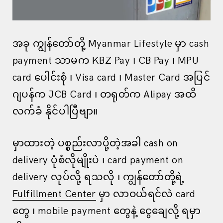
အခု ကျွန်တော်တို့ Myanmar Lifestyle မှာ cash
payment သာမက KBZ Pay ၊ CB Pay ၊ MPU
card ပေါင်းစုံ ၊ Visa card ၊ Master Card အပြင်
ဂျပန်က JCB Card ၊ တရုတ်က Alipay အထိ
လက်ခံ နိုင်ပါပြီဗျာ။
မှာထားတဲ့ ပစ္စည်းလာပို့တဲ့အခါ cash on
delivery ပုံစံလိုမျိုးပဲ ၊ card payment on
delivery လုပ်လို့ ရသလို ၊ ကျွန်တော်တို့ရဲ့
Fulfillment Center
မှာ လာဝယ်ရင်လဲ card
တွေ ၊ mobile payment တွေနဲ့ ငွေချေလို့ ရမှာ