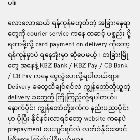
ပါ။
လောလောဆယ် ရန်ကုန်မဟုတ်တဲ့ အခြားနေရာ
တွေကို courier service ကနေ တဆင့် ပစ္စည်း ပို့
ရတာမို့လို့ card payment on delivery ကိုတော့
ရန်ကုန်မှာပဲ ရနေအုံးမှာ ဆိုပေမယ့် ၊ တခြားမြို
တွေ အနေနဲ့ KBZ Bank / KBZ Pay / CB Bank
/ CB Pay ကနေ ငွေလွှဲပေးလို့ရပါတယ်ဗျာ။
Delivery ခတွေသိချင်ရင်လဲ
ကျွန်တော်တိုယူတဲ့
delivery ခတွေကို
ကြိုကြည့်လို့ရပါတယ်။
နောက်ပိုင်း ကျွန်တော်တို့ဖက်က နည်းပညာပိုင်း
မှာ ပိုပြီး နိုင်နင်းလာရင်တော့ website ကနေပဲ
prepayment ပေးချင်ရင်လဲ လက်ခံနိုင်အောင်