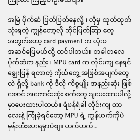
ကြိုးစား ကြည့်ပါဦးမယ်ဗျာ။
အမြဲ ပိုက်ဆံ ပြတ်ပြတ်နေလို့ ၊ လိုမှ ထုတ်ထုတ်
သုံးရတဲ့ ကျွန်တော့လို ဘိုင်ပြတ်ဆြာ တွေ
အတွက်တော့ card payment က လုံးဝ
အဆင်ပြေမယ်လို့ ထင်ပါတယ်။ တခါတလေ
ပိုက်ဆံက နည်း ၊ MPU card က လိုင်းကျ နေရင်
ချွေးပြန် ရတာတဲ့ ကိုယ်တွေ့ အဖြစ်အပျက်တွေ
လဲ ရှိလို့ bank ကို ဒီလို ကိစ္စမျိုး အနည်းဆုံး ဖြစ်
အောင် အကောင်းဆုံး စက်တွေ ချပေးထားပါလို့
မှာပေးထားပါတယ်။ ရံဖန်ရံခါ လိုင်းကျ တာ
လေးနဲ့ ကြုံခဲ့ရင်တော့ MPU ရဲ့ ကွန်ယက်ကိုပဲ
မှန်းတီးပေးရမှာပဲဗျ။ ဟက်ဟက်…