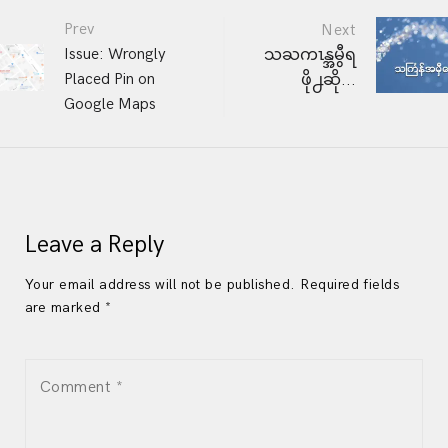
Post
Prev
Next
Issue: Wrongly
သႀကၤန္အမွီရ
Placed Pin on
ဖို႕ဆို...
navigation
Google Maps
Leave a Reply
Your email address will not be published. Required fields
are marked *