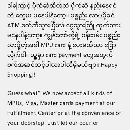
ဒါကြောင့် ပိုက်ဆံအိတ်ထဲ ပိုက်ဆံ နည်းနေရင်
လဲ တွေးပူ မနေပါနဲ့တော့။ ပစ္စည်း လာမပို့ခင်
ATM စက်ဆီသွားပြီးလဲ ငွေသွားကြို ထုတ်ထား
မနေပါနဲ့တော့။ ကျွန်တော်တို့ရဲ့ ဝန်ထမ်း ပစ္စည်း
လာပို့တဲ့အခါ MPU card နဲ့ ပေးမယ်သာ ပြော
လိုက်ပါ။ သူ့မှာ card payment တွေအတွက်
စက်အဆင်သင့်ပါလာပါလိမ့်မယ်ဗျာ။ Happy
Shopping!!
Guess what? We now accept all kinds of
MPUs, Visa, Master cards payment at our
Fulfillment Center or at the convenience of
your doorstep. Just let our courier