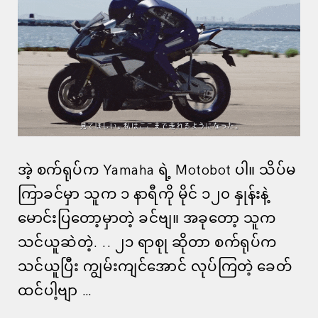
အဲ့ စက်ရုပ်က Yamaha ရဲ့ Motobot ပါ။ သိပ်မ
ကြာခင်မှာ သူက ၁ နာရီကို မိုင် ၁၂၀ နှုန်းနဲ့
မောင်းပြတော့မှာတဲ့ ခင်ဗျ။ အခုတော့ သူက
သင်ယူဆဲတဲ့. .. ၂၁ ရာစုု ဆိုတာ စက်ရုပ်က
သင်ယူပြီး ကျွမ်းကျင်အောင် လုပ်ကြတဲ့ ခေတ်
ထင်ပါ့ဗျာ …