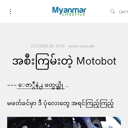
Cart
news-unicode
OCTOBER 30, 2015
အစီးကြမ်းတဲ့ Motobot
~~~
ေဇာ္ဂ်ီနဲ႕ ဖတ္မယ္ဆို
…
မဖတ်ခင်မှာ ဒီ ပုံလေးတွေ အရင်ကြည့်ကြည့်