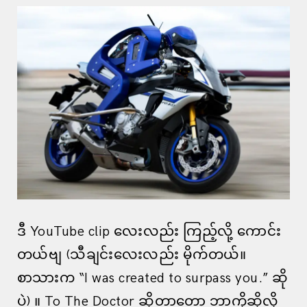
ဒီ YouTube clip လေးလည်း ကြည့်လို့ ကောင်း
တယ်ဗျ (သီချင်းလေးလည်း မိုက်တယ်။
စာသားက “I was created to surpass you.” ဆို
ပဲ) ။ To The Doctor ဆိုတာတော့ ဘာကိုဆိုလို