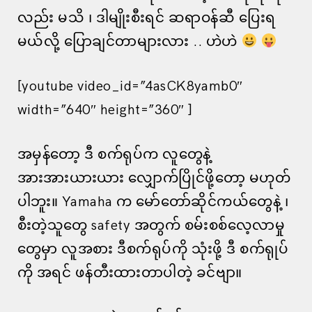
လည်း မသိ ၊ ဒါမျိုးစီးရင် ဆရာဝန်ဆီ ပြေးရ
မယ်လို့ ပြောချင်တာများလား .. ဟဲဟဲ
[youtube video_id=”4asCK8yamb0″
width=”640″ height=”360″ ]
အမှန်တော့ ဒီ စက်ရုပ်က လူတွေနဲ့
အားအားယားယား လျှောက်ပြိုင်ဖို့တော့ မဟုတ်
ပါဘူး။ Yamaha က မော်တော်ဆိုင်ကယ်တွေနဲ့ ၊
စီးတဲ့သူတွေ safety အတွက် စမ်းစစ်လေ့လာမှု
တွေမှာ လူအစား ဒီစက်ရုပ်ကို သုံးဖို့ ဒီ စက်ရုုပ်
ကို အရင် ဖန်တီးထားတာပါတဲ့ ခင်ဗျာ။