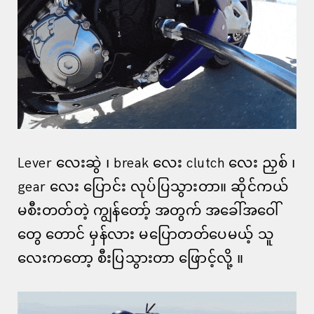
Lever လေးဆွဲ ၊ break လေး clutch လေး ညှစ် ၊
gear လေး ပြောင်း လုပ်ပြသွားတာ။ ဆိုင်ကယ်
မစီးတတ်တဲ့ ကျွန်တော့် အတွက် အခေါ်အဝေါ်
တွေ တောင် မှန်လား မပြောတတ်ပေမယ့် သူ
လေးကတော့ စီးပြသွားတာ ဖြောင့်လို့ ။