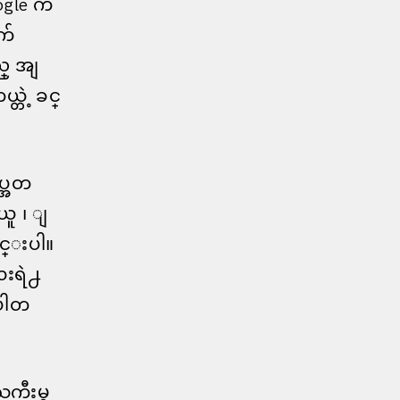
oogle က
က်
ည္ အျ
္တဲ့ ခင္
ပ္အတ
ယူ ၊ ျ
င္းပါ။
းရဲ႕
ပါတ
ကီးမွ