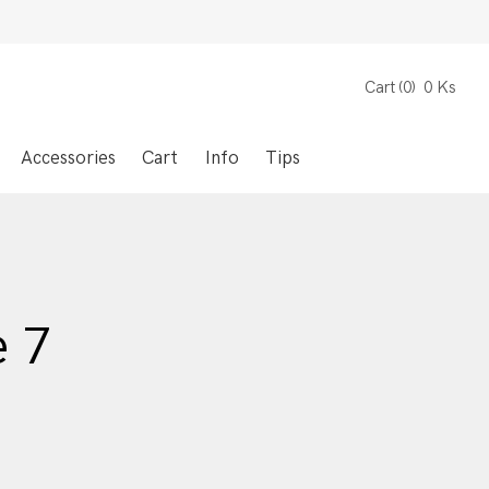
Cart
0
0
Ks
Accessories
Cart
Info
Tips
e 7