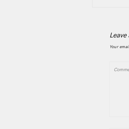
navig
Leave 
Your email