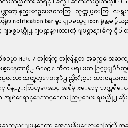
 ႀကီးက်ယ္သလား ဆိုရင္ ၊ ခက္ခဲ ၊ ႀကီးက်ယ္ပါတယ္။ G
န္ထားတဲ့ နည္းဥေပေဒသေတြ ၊ ဘုတ္အုပ္ေတြ ၊ ေရွး
ွာ notification bar မွာ ျပမယ့္ icon မွန္သမ ွ်သ
 ျဖစ္ရမယ္လို႕ ျပဌာန္းထားတဲ့ ျပဌာန္းခ်က္ ရွိပါတယ
ကိစၥမွာ Note 7 အတြက္ အလြန္တရာ အခက္အခဲ အႀက
စ္ေနတာမို႕ Google ဆီက မရ၊ မက ခြင့္ျပဳခ်က္ရ
်က္ေလး သတ္မွတ္ေပးဖုိ႕ ညွိႏိႈင္း ထားရေႀကာ
င္ ဝိနည္းလြတ္ေအာင္ အစိမ္းေရာင္ ဘက္ထရီေလ
ာ အျဖဴေရာင္ေဘာင္ေလး ကြပ္ေပး ရမယ္လို႕ ဆို
ားႀကည့္ျပန္ေတာ့ အေသးစိပ္ေလးေတြကို အႀ