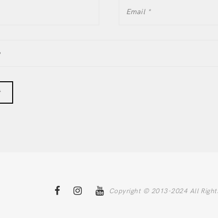
Copyright © 2013-2024 All Right