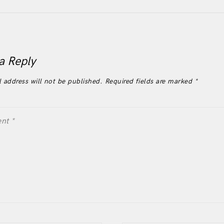
ation
a Reply
 address will not be published. Required fields are marked *