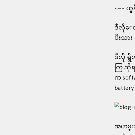
~~~
ယူန
ဒီလိုေလ
ပီးသား 
ဒီလို ရ
တြ ဆိုရ
က softw
batter
အဟမ္း