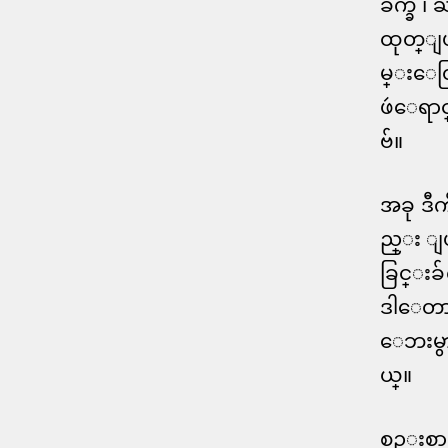
ခက္ခဲ ၊
ထုတ္ျပ
မ္းေတြမ
ဖဴေရာင္
ဗ်။
အခု ဒီ
ည္း ျဖ
ခြင္းခ
ဒါေတာ
ေဘးမွ
ယ္။
စဥ္းစ