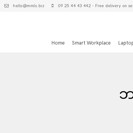
hello@mmls.biz
09 25 44 43 442 - Free delivery on se
Home
Smart Workplace
Lapto
ဘက